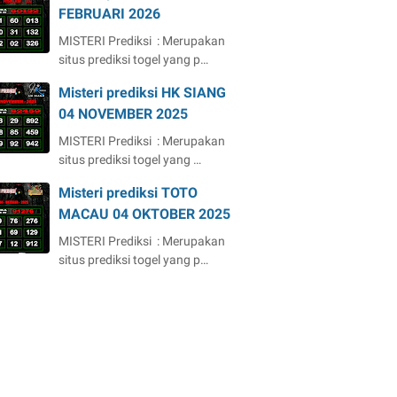
FEBRUARI 2026
MISTERI Prediksi : Merupakan
situs prediksi togel yang p…
Misteri prediksi HK SIANG
04 NOVEMBER 2025
MISTERI Prediksi : Merupakan
situs prediksi togel yang …
Misteri prediksi TOTO
MACAU 04 OKTOBER 2025
MISTERI Prediksi : Merupakan
situs prediksi togel yang p…