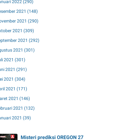
anuari 2022
(290)
esember 2021
(148)
ovember 2021
(290)
ktober 2021
(309)
eptember 2021
(292)
gustus 2021
(301)
uli 2021
(301)
uni 2021
(291)
ei 2021
(304)
pril 2021
(171)
aret 2021
(146)
ebruari 2021
(132)
anuari 2021
(39)
Misteri prediksi OREGON 27