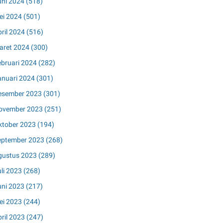
uni 2024
(518)
ei 2024
(501)
pril 2024
(516)
aret 2024
(300)
ebruari 2024
(282)
anuari 2024
(301)
esember 2023
(301)
ovember 2023
(251)
ktober 2023
(194)
eptember 2023
(268)
gustus 2023
(289)
uli 2023
(268)
uni 2023
(217)
ei 2023
(244)
pril 2023
(247)