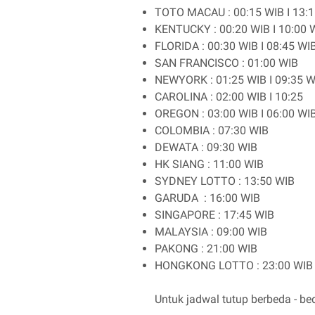
TOTO MACAU : 00:15 WIB I 13:15
KENTUCKY : 00:20 WIB I 10:00 
FLORIDA : 00:30 WIB I 08:45 WI
SAN FRANCISCO : 01:00 WIB
NEWYORK : 01:25 WIB I 09:35 W
CAROLINA : 02:00 WIB I 10:25
OREGON : 03:00 WIB I 06:00 WIB
COLOMBIA : 07:30 WIB
DEWATA : 09:30 WIB
HK SIANG : 11:00 WIB
SYDNEY LOTTO : 13:50 WIB
GARUDA : 16:00 WIB
SINGAPORE : 17:45 WIB
MALAYSIA : 09:00 WIB
PAKONG : 21:00 WIB
HONGKONG LOTTO : 23:00 WIB
Untuk jadwal tutup berbeda - bed