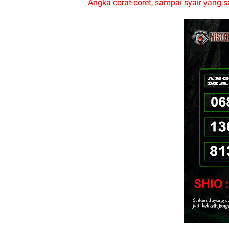
Angka corat-coret, sampai syair yang s