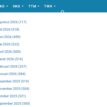
KG
HKG
TTM
TWH
gustus 2026
(117)
uli 2026
(518)
uni 2026
(499)
ei 2026
(522)
pril 2026
(500)
aret 2026
(516)
ebruari 2026
(337)
anuari 2026
(384)
esember 2025
(519)
ovember 2025
(504)
ktober 2025
(521)
eptember 2025
(500)