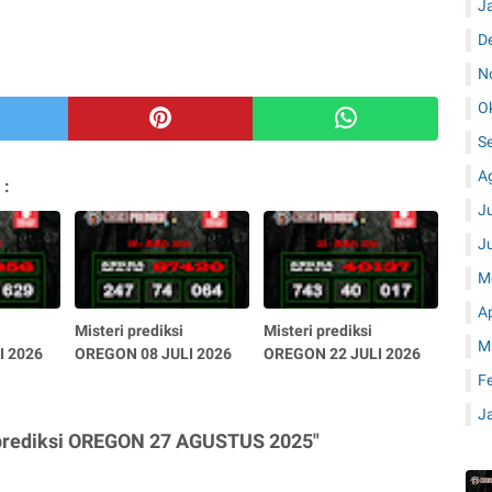
J
D
N
O
S
A
 :
J
J
M
A
Misteri prediksi
Misteri prediksi
M
I 2026
OREGON 08 JULI 2026
OREGON 22 JULI 2026
F
J
 prediksi OREGON 27 AGUSTUS 2025"