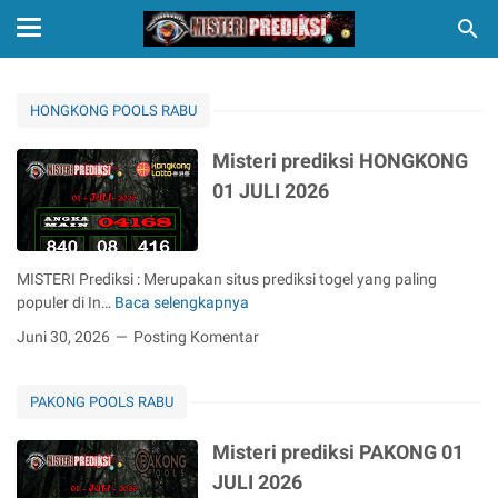
HONGKONG POOLS RABU
Misteri prediksi HONGKONG
01 JULI 2026
MISTERI Prediksi : Merupakan situs prediksi togel yang paling
populer di In…
Baca selengkapnya
M
i
Juni 30, 2026
Posting Komentar
s
t
e
PAKONG POOLS RABU
r
i
Misteri prediksi PAKONG 01
p
JULI 2026
r