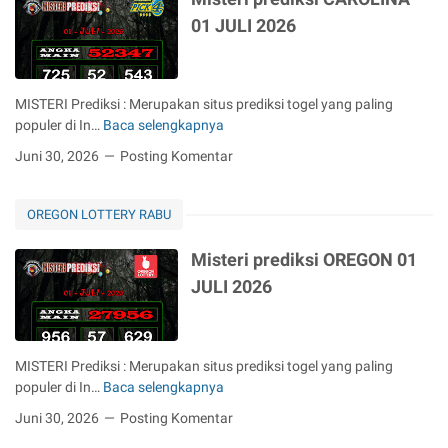
T
p
01 JULI 2026
A
r
0
e
1
d
J
i
MISTERI Prediksi : Merupakan situs prediksi togel yang paling
U
k
populer di In…
Baca selengkapnya
M
L
s
i
I
Juni 30, 2026
Posting Komentar
i
s
2
C
t
0
O
e
2
OREGON LOTTERY RABU
L
r
6
O
i
Misteri prediksi OREGON 01
M
p
JULI 2026
B
r
I
e
A
d
0
i
MISTERI Prediksi : Merupakan situs prediksi togel yang paling
1
k
populer di In…
Baca selengkapnya
M
J
s
i
U
Juni 30, 2026
Posting Komentar
i
s
L
C