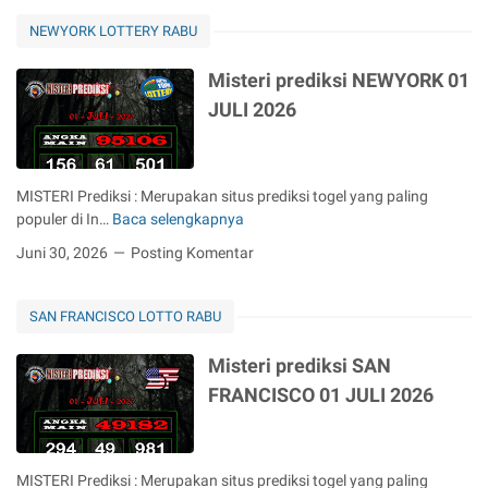
t
I
A
e
2
NEWYORK LOTTERY RABU
R
r
0
O
i
2
Misteri prediksi NEWYORK 01
L
p
6
JULI 2026
I
r
N
e
A
d
0
i
MISTERI Prediksi : Merupakan situs prediksi togel yang paling
1
k
populer di In…
Baca selengkapnya
M
J
s
i
U
Juni 30, 2026
Posting Komentar
i
s
L
O
t
I
R
e
2
SAN FRANCISCO LOTTO RABU
E
r
0
G
i
2
Misteri prediksi SAN
O
p
6
FRANCISCO 01 JULI 2026
N
r
0
e
1
d
J
i
MISTERI Prediksi : Merupakan situs prediksi togel yang paling
U