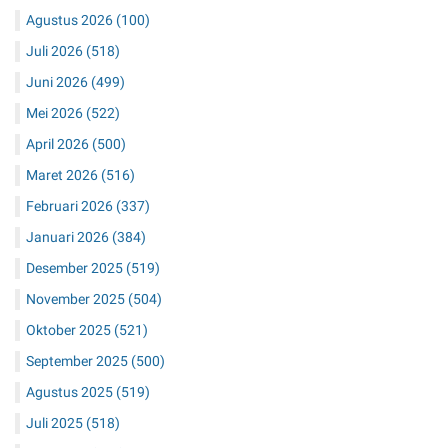
d
3
Agustus 2026
(100)
i
0
k
Juli 2026
(518)
J
s
U
Juni 2026
(499)
i
N
P
Mei 2026
(522)
I
A
2
April 2026
(500)
K
0
O
Maret 2026
(516)
2
N
6
Februari 2026
(337)
G
3
Januari 2026
(384)
0
Desember 2025
(519)
J
U
November 2025
(504)
N
Oktober 2025
(521)
I
September 2025
(500)
2
0
Agustus 2025
(519)
2
Juli 2025
(518)
6