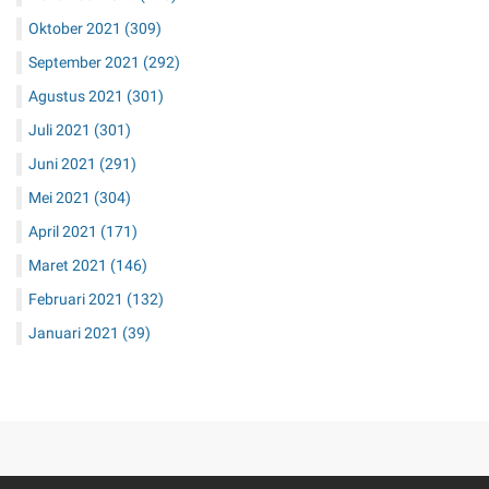
Oktober 2021
(309)
September 2021
(292)
Agustus 2021
(301)
Juli 2021
(301)
Juni 2021
(291)
Mei 2021
(304)
April 2021
(171)
Maret 2021
(146)
Februari 2021
(132)
Januari 2021
(39)