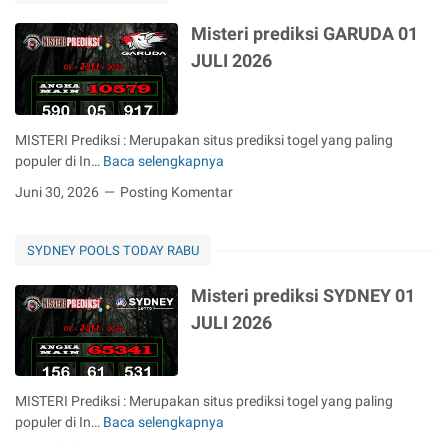
r
0
O
i
2
Misteri prediksi GARUDA 01
N
p
6
JULI 2026
G
r
0
e
1
d
J
i
MISTERI Prediksi : Merupakan situs prediksi togel yang paling
U
k
populer di In…
Baca selengkapnya
M
L
s
i
I
Juni 30, 2026
Posting Komentar
i
s
2
M
t
0
A
e
2
SYDNEY POOLS TODAY RABU
L
r
6
A
i
Misteri prediksi SYDNEY 01
Y
p
JULI 2026
S
r
I
e
A
d
0
i
MISTERI Prediksi : Merupakan situs prediksi togel yang paling
1
k
populer di In…
Baca selengkapnya
M
J
s
i
U