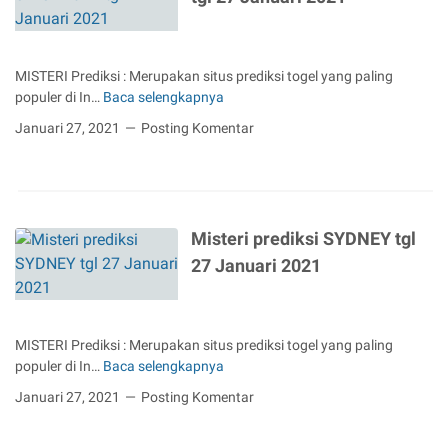
N
2
e
G
0
d
t
2
i
g
1
MISTERI Prediksi : Merupakan situs prediksi togel yang paling
k
l
populer di In…
Baca selengkapnya
M
s
2
i
i
Januari 27, 2021
Posting Komentar
7
s
M
J
t
A
a
e
L
n
r
A
u
i
Y
a
Misteri prediksi SYDNEY tgl
p
S
r
27 Januari 2021
r
I
i
e
A
2
d
t
0
i
g
2
MISTERI Prediksi : Merupakan situs prediksi togel yang paling
k
l
1
populer di In…
Baca selengkapnya
M
s
2
i
i
Januari 27, 2021
Posting Komentar
7
s
S
J
t
I
a