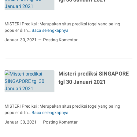
r
g
0
e
t
2
d
g
1
i
l
MISTERI Prediksi : Merupakan situs prediksi togel yang paling
k
3
populer di In…
Baca selengkapnya
M
s
1
i
i
Januari 30, 2021
Posting Komentar
J
s
H
a
t
O
n
e
N
u
r
G
a
i
K
r
Misteri prediksi SINGAPORE
p
O
i
tgl 30 Januari 2021
r
N
2
e
G
0
d
t
2
i
g
1
MISTERI Prediksi : Merupakan situs prediksi togel yang paling
k
l
populer di In…
Baca selengkapnya
M
s
3
i
i
Januari 30, 2021
Posting Komentar
0
s
M
J
t
A
a