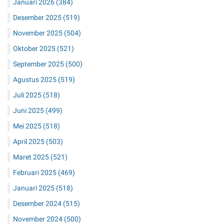
N
Januari 2026
(384)
2
G
0
Desember 2025
(519)
t
2
g
November 2025
(504)
1
l
Oktober 2025
(521)
2
September 2025
(500)
6
J
Agustus 2025
(519)
a
Juli 2025
(518)
n
u
Juni 2025
(499)
a
Mei 2025
(518)
r
i
April 2025
(503)
2
Maret 2025
(521)
0
2
Februari 2025
(469)
1
Januari 2025
(518)
Desember 2024
(515)
November 2024
(500)