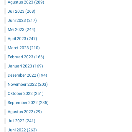
Agustus 2023
(289)
Juli 2023
(268)
Juni 2023
(217)
Mei 2023
(244)
April 2023
(247)
Maret 2023
(210)
Februari 2023
(166)
Januari 2023
(169)
Desember 2022
(194)
November 2022
(203)
Oktober 2022
(251)
September 2022
(235)
Agustus 2022
(29)
Juli 2022
(241)
Juni 2022
(263)