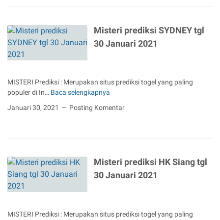
e
L
n
r
A
u
i
Y
a
Misteri prediksi SYDNEY tgl
p
S
r
30 Januari 2021
r
I
i
e
A
2
d
t
0
i
g
2
MISTERI Prediksi : Merupakan situs prediksi togel yang paling
k
l
1
populer di In…
Baca selengkapnya
M
s
3
i
i
Januari 30, 2021
Posting Komentar
0
s
S
J
t
I
a
e
N
n
r
G
u
i
A
a
Misteri prediksi HK Siang tgl
p
P
r
30 Januari 2021
r
O
i
e
R
2
d
E
0
i
t
2
MISTERI Prediksi : Merupakan situs prediksi togel yang paling
k
g