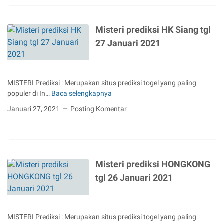
e
N
n
r
G
u
i
A
a
Misteri prediksi HK Siang tgl
p
P
r
27 Januari 2021
r
O
i
e
R
2
d
E
0
i
t
2
MISTERI Prediksi : Merupakan situs prediksi togel yang paling
k
g
1
populer di In…
Baca selengkapnya
M
s
l
i
i
Januari 27, 2021
Posting Komentar
2
s
S
7
t
Y
J
e
D
a
r
N
n
i
E
u
Misteri prediksi HONGKONG
p
Y
a
tgl 26 Januari 2021
r
t
r
e
g
i
d
l
2
i
2
0
MISTERI Prediksi : Merupakan situs prediksi togel yang paling
k
7