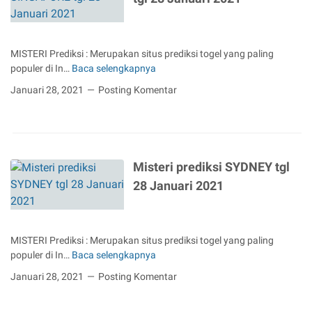
N
2
e
G
0
d
t
2
i
g
1
MISTERI Prediksi : Merupakan situs prediksi togel yang paling
k
l
populer di In…
Baca selengkapnya
M
s
2
i
i
Januari 28, 2021
Posting Komentar
8
s
M
J
t
A
a
e
L
n
r
A
u
i
Y
a
Misteri prediksi SYDNEY tgl
p
S
r
28 Januari 2021
r
I
i
e
A
2
d
t
0
i
g
2
MISTERI Prediksi : Merupakan situs prediksi togel yang paling
k
l
1
populer di In…
Baca selengkapnya
M
s
2
i
i
Januari 28, 2021
Posting Komentar
8
s
S
J
t
I
a