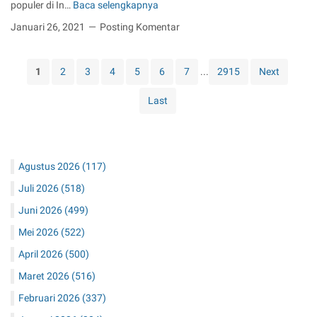
2
populer di In…
Baca selengkapnya
M
s
J
1
i
i
Januari 26, 2021
Posting Komentar
a
s
H
n
t
K
u
e
S
1
2
3
4
5
6
7
...
2915
Next
a
r
i
r
i
a
Last
i
p
n
2
r
g
0
e
t
2
d
g
1
Agustus 2026
(117)
i
l
k
2
Juli 2026
(518)
s
7
Juni 2026
(499)
i
J
H
Mei 2026
(522)
a
O
n
April 2026
(500)
N
u
G
Maret 2026
(516)
a
K
r
Februari 2026
(337)
O
i