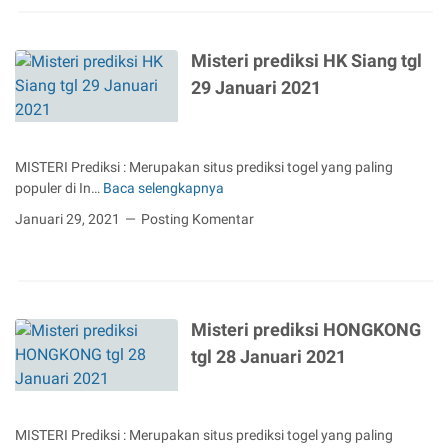
e
L
n
r
A
u
i
Y
a
Misteri prediksi HK Siang tgl
p
S
r
29 Januari 2021
r
I
i
e
A
2
d
t
0
i
g
2
MISTERI Prediksi : Merupakan situs prediksi togel yang paling
k
l
1
populer di In…
Baca selengkapnya
M
s
2
i
i
Januari 29, 2021
Posting Komentar
9
s
S
J
t
Y
a
e
D
n
r
N
u
i
E
a
Misteri prediksi HONGKONG
p
Y
r
tgl 28 Januari 2021
r
t
i
e
g
2
d
l
0
i
2
2
MISTERI Prediksi : Merupakan situs prediksi togel yang paling
k
9