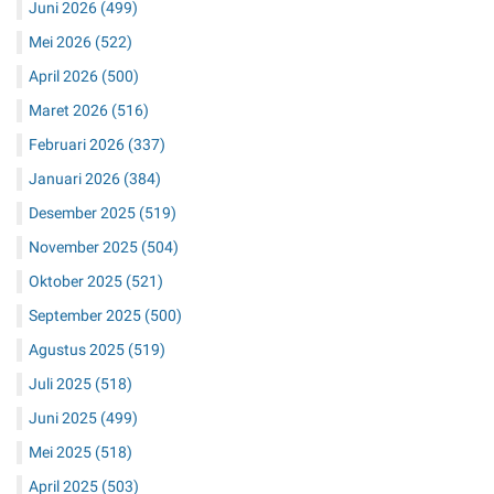
E
Juni 2026
(499)
i
T
H
Mei 2026
(522)
2
K
0
April 2026
(500)
S
2
I
Maret 2026
(516)
3
A
Februari 2026
(337)
N
G
Januari 2026
(384)
3
Desember 2025
(519)
0
M
November 2025
(504)
A
Oktober 2025
(521)
R
September 2025
(500)
E
T
Agustus 2025
(519)
2
Juli 2025
(518)
0
2
Juni 2025
(499)
3
Mei 2025
(518)
April 2025
(503)