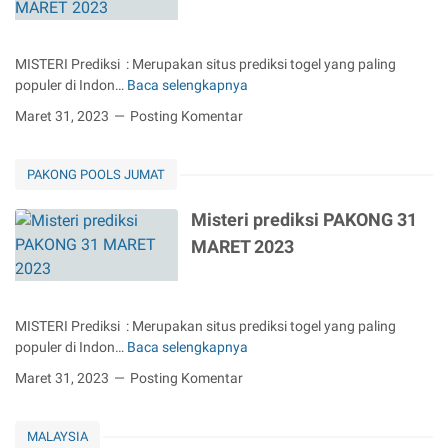
e
d
i
MISTERI Prediksi : Merupakan situs prediksi togel yang paling
k
populer di Indon…
Baca selengkapnya
M
s
i
Maret 31, 2023
Posting Komentar
i
s
S
t
A
e
PAKONG POOLS JUMAT
N
r
F
i
Misteri prediksi PAKONG 31
R
p
MARET 2023
A
r
N
e
C
d
I
i
MISTERI Prediksi : Merupakan situs prediksi togel yang paling
S
k
populer di Indon…
Baca selengkapnya
M
C
s
i
O
Maret 31, 2023
Posting Komentar
i
s
0
H
t
1
O
e
A
MALAYSIA
N