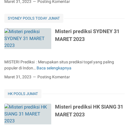
Maret 31, 2023
Posting Komentar
i
s
T
M
t
2
A
e
0
SYDNEY POOLS TODAY JUMAT
L
r
2
A
i
3
Misteri prediksi SYDNEY 31
Y
p
MARET 2023
S
r
I
e
A
d
3
i
MISTERI Prediksi : Merupakan situs prediksi togel yang paling
1
k
populer di Indon…
Baca selengkapnya
M
M
s
i
A
Maret 31, 2023
Posting Komentar
i
s
R
G
t
E
A
e
T
HK POOLS JUMAT
R
r
2
U
i
0
Misteri prediksi HK SIANG 31
D
p
2
MARET 2023
A
r
3
3
e
1