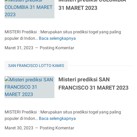
A
p
31 MARET 2023
N
r
G
e
3
d
1
i
MISTERI Prediksi : Merupakan situs prediksi togel yang paling
M
k
populer di Indon…
Baca selengkapnya
M
A
s
i
R
Maret 31, 2023
Posting Komentar
i
s
E
D
t
T
E
e
2
SAN FRANCISCO LOTTO KAMIS
W
r
0
A
i
2
Misteri prediksi SAN
T
p
3
FRANCISCO 31 MARET 2023
A
r
3
e
1
d
M
i
MISTERI Prediksi : Merupakan situs prediksi togel yang paling
A
k
populer di Indon…
Baca selengkapnya
M
R
s
i
E
Maret 30, 2023
Posting Komentar
i
s
T
C