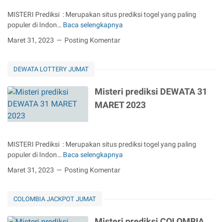
d
M
i
MISTERI Prediksi : Merupakan situs prediksi togel yang paling
A
k
populer di Indon…
Baca selengkapnya
M
R
s
i
E
Maret 31, 2023
Posting Komentar
i
s
T
S
t
2
Y
e
0
DEWATA LOTTERY JUMAT
D
r
2
N
i
3
Misteri prediksi DEWATA 31
E
p
MARET 2023
Y
r
3
e
1
d
M
i
MISTERI Prediksi : Merupakan situs prediksi togel yang paling
A
k
populer di Indon…
Baca selengkapnya
M
R
s
i
E
Maret 31, 2023
Posting Komentar
i
s
T
H
t
2
K
e
0
COLOMBIA JACKPOT JUMAT
S
r
2
I
i
3
Misteri prediksi COLOMBIA