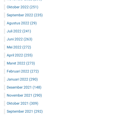
Oktober 2022
(251)
September 2022
(235)
Agustus 2022
(29)
Juli 2022
(241)
Juni 2022
(263)
Mei 2022
(272)
April 2022
(255)
Maret 2022
(273)
Februari 2022
(272)
Januari 2022
(290)
Desember 2021
(148)
November 2021
(290)
Oktober 2021
(309)
September 2021
(292)