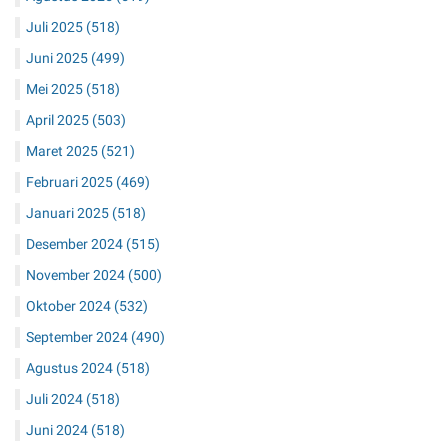
Juli 2025
(518)
Juni 2025
(499)
Mei 2025
(518)
April 2025
(503)
Maret 2025
(521)
Februari 2025
(469)
Januari 2025
(518)
Desember 2024
(515)
November 2024
(500)
Oktober 2024
(532)
September 2024
(490)
Agustus 2024
(518)
Juli 2024
(518)
Juni 2024
(518)