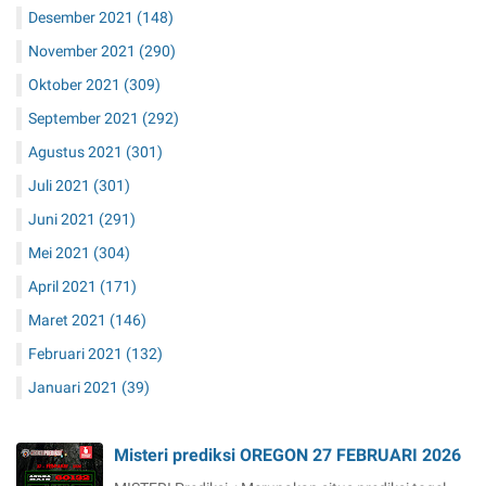
Desember 2021
(148)
November 2021
(290)
Oktober 2021
(309)
September 2021
(292)
Agustus 2021
(301)
Juli 2021
(301)
Juni 2021
(291)
Mei 2021
(304)
April 2021
(171)
Maret 2021
(146)
Februari 2021
(132)
Januari 2021
(39)
Misteri prediksi OREGON 27 FEBRUARI 2026