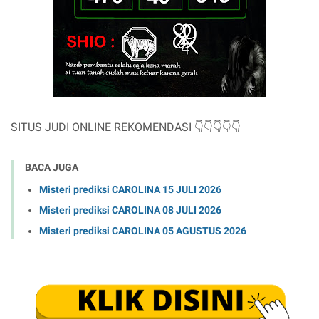
SITUS JUDI ONLINE REKOMENDASI 👇👇👇👇
👇
BACA JUGA
Misteri prediksi CAROLINA 15 JULI 2026
Misteri prediksi CAROLINA 08 JULI 2026
Misteri prediksi CAROLINA 05 AGUSTUS 2026