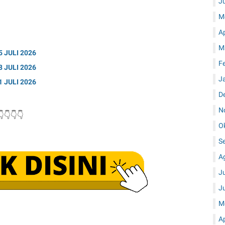
J
M
A
M
5 JULI 2026
F
8 JULI 2026
J
1 JULI 2026
D
N
👇👇
👇
O
S
A
J
J
M
A