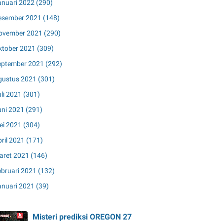
anuari 2022
(290)
esember 2021
(148)
ovember 2021
(290)
ktober 2021
(309)
eptember 2021
(292)
gustus 2021
(301)
uli 2021
(301)
uni 2021
(291)
ei 2021
(304)
pril 2021
(171)
aret 2021
(146)
ebruari 2021
(132)
anuari 2021
(39)
Misteri prediksi OREGON 27