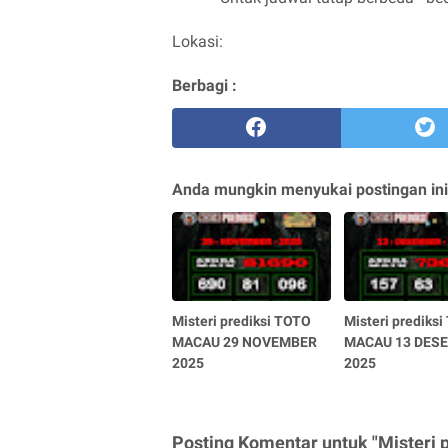
Lokasi:
Berbagi :
Anda mungkin menyukai postingan ini
Misteri prediksi TOTO
Misteri prediks
MACAU 29 NOVEMBER
MACAU 13 DES
2025
2025
Posting Komentar untuk "Mister