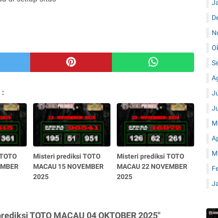
J
D
N
O
S
A
 :
J
J
M
A
M
i TOTO
Misteri prediksi TOTO
Misteri prediksi TOTO
EMBER
MACAU 15 NOVEMBER
MACAU 22 NOVEMBER
F
2025
2025
J
i prediksi TOTO MACAU 04 OKTOBER 2025"