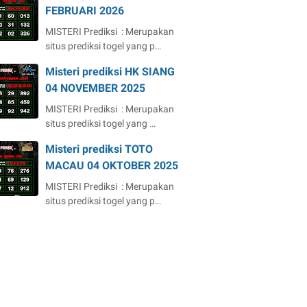
FEBRUARI 2026
MISTERI Prediksi : Merupakan
situs prediksi togel yang p…
Misteri prediksi HK SIANG
04 NOVEMBER 2025
MISTERI Prediksi : Merupakan
situs prediksi togel yang …
Misteri prediksi TOTO
MACAU 04 OKTOBER 2025
MISTERI Prediksi : Merupakan
situs prediksi togel yang p…