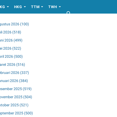
KG
HKG
TTM
TWH
gustus 2026
(100)
uli 2026
(518)
uni 2026
(499)
ei 2026
(522)
pril 2026
(500)
aret 2026
(516)
ebruari 2026
(337)
anuari 2026
(384)
esember 2025
(519)
ovember 2025
(504)
ktober 2025
(521)
eptember 2025
(500)