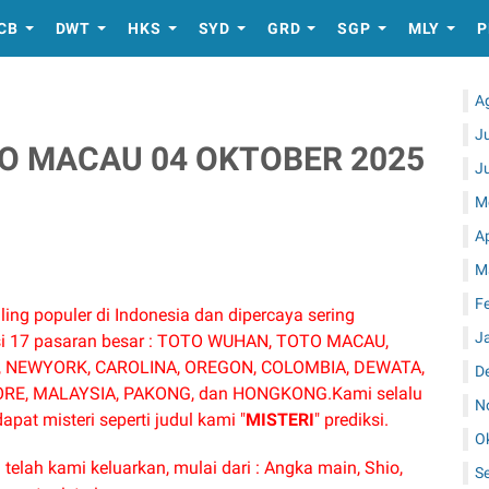
CB
DWT
HKS
SYD
GRD
SGP
MLY
P
A
J
TOTO MACAU 04 OKTOBER 2025
J
M
A
M
F
ling populer di Indonesia dan dipercaya sering
J
si 17 pasaran besar : TOTO WUHAN, TOTO MACAU,
, NEWYORK, CAROLINA, OREGON, COLOMBIA, DEWATA,
D
ORE, MALAYSIA, PAKONG, dan HONGKONG.
Kami selalu
N
pat misteri seperti judul kami "
MISTERI
" prediksi.
O
g telah kami keluarkan, mulai dari : Angka main, Shio,
S