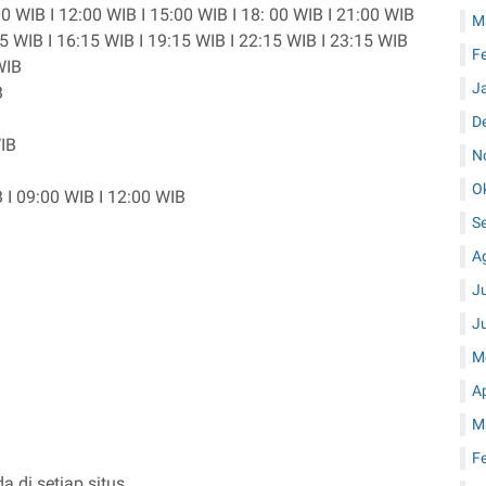
 WIB I 12:00 WIB I 15:00 WIB I 18: 00 WIB I 21:00 WIB
M
 WIB I 16:15 WIB I 19:15 WIB I 22:15 WIB I 23:15 WIB
F
WIB
J
B
D
IB
N
O
 I 09:00 WIB I 12:00 WIB
S
A
J
J
M
A
M
F
a di setiap situs