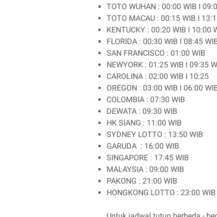
TOTO WUHAN : 00:00 WIB I 09:00
TOTO MACAU : 00:15 WIB I 13:15
KENTUCKY : 00:20 WIB I 10:00 
FLORIDA : 00:30 WIB I 08:45 WI
SAN FRANCISCO : 01:00 WIB
NEWYORK : 01:25 WIB I 09:35 W
CAROLINA : 02:00 WIB I 10:25
OREGON : 03:00 WIB I 06:00 WIB
COLOMBIA : 07:30 WIB
DEWATA : 09:30 WIB
HK SIANG : 11:00 WIB
SYDNEY LOTTO : 13:50 WIB
GARUDA : 16:00 WIB
SINGAPORE : 17:45 WIB
MALAYSIA : 09:00 WIB
PAKONG : 21:00 WIB
HONGKONG LOTTO : 23:00 WIB
Untuk jadwal tutup berbeda - bed