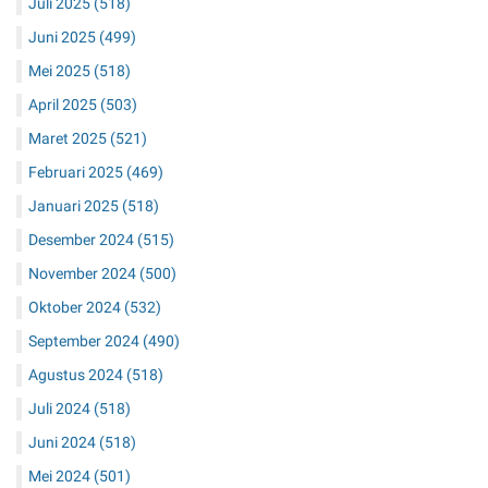
Juli 2025
(518)
Juni 2025
(499)
Mei 2025
(518)
April 2025
(503)
Maret 2025
(521)
Februari 2025
(469)
Januari 2025
(518)
Desember 2024
(515)
November 2024
(500)
Oktober 2024
(532)
September 2024
(490)
Agustus 2024
(518)
Juli 2024
(518)
Juni 2024
(518)
Mei 2024
(501)