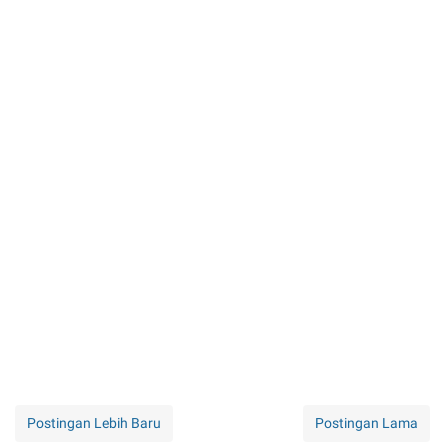
Postingan Lebih Baru
Postingan Lama