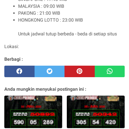
MALAYSIA : 09:00 WIB
PAKONG : 21:00 WIB
HONGKONG LOTTO : 23:00 WIB
Untuk jadwal tutup berbeda - beda di setiap situs
Lokasi:
Berbagi :
Anda mungkin menyukai postingan ini :