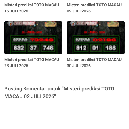
Misteri prediksi TOTO MACAU
Misteri prediksi TOTO MACAU
16 JULI 2026
09 JULI 2026
Misteri prediksi TOTO MACAU
Misteri prediksi TOTO MACAU
23 JULI 2026
30 JULI 2026
Posting Komentar untuk "Misteri prediksi TOTO
MACAU 02 JULI 2026"