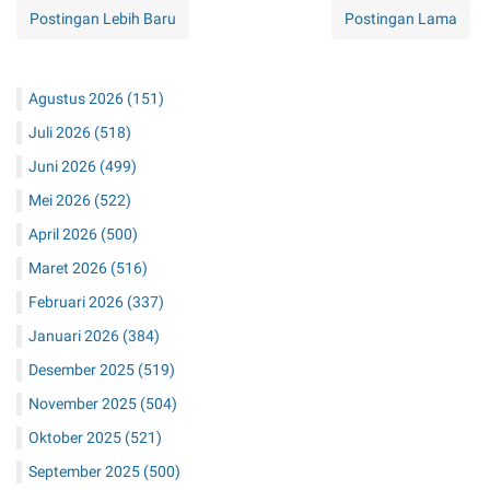
Postingan Lebih Baru
Postingan Lama
Agustus 2026
(151)
Juli 2026
(518)
Juni 2026
(499)
Mei 2026
(522)
April 2026
(500)
Maret 2026
(516)
Februari 2026
(337)
Januari 2026
(384)
Desember 2025
(519)
November 2025
(504)
Oktober 2025
(521)
September 2025
(500)