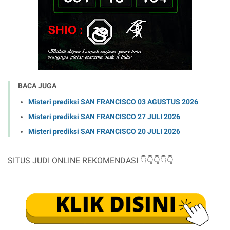
BACA JUGA
Misteri prediksi SAN FRANCISCO 03 AGUSTUS 2026
Misteri prediksi SAN FRANCISCO 27 JULI 2026
Misteri prediksi SAN FRANCISCO 20 JULI 2026
SITUS JUDI ONLINE REKOMENDASI 👇👇👇👇
👇