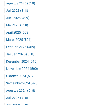
Agustus 2025
(519)
Juli 2025
(518)
Juni 2025
(499)
Mei 2025
(518)
April 2025
(503)
Maret 2025
(521)
Februari 2025
(469)
Januari 2025
(518)
Desember 2024
(515)
November 2024
(500)
Oktober 2024
(532)
September 2024
(490)
Agustus 2024
(518)
Juli 2024
(518)
Juni 2024
(518)