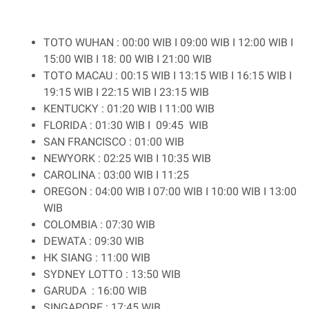
TOTO WUHAN : 00:00 WIB I 09:00 WIB I 12:00 WIB I
15:00 WIB I 18: 00 WIB I 21:00 WIB
TOTO MACAU : 00:15 WIB I 13:15 WIB I 16:15 WIB I
19:15 WIB I 22:15 WIB I 23:15 WIB
KENTUCKY : 01:20 WIB I 11:00 WIB
FLORIDA : 01:30 WIB I 09:45 WIB
SAN FRANCISCO : 01:00 WIB
NEWYORK : 02:25 WIB I 10:35 WIB
CAROLINA : 03:00 WIB I 11:25
OREGON : 04:00 WIB I 07:00 WIB I 10:00 WIB I 13:00
WIB
COLOMBIA : 07:30 WIB
DEWATA : 09:30 WIB
HK SIANG : 11:00 WIB
SYDNEY LOTTO : 13:50 WIB
GARUDA : 16:00 WIB
SINGAPORE : 17:45 WIB