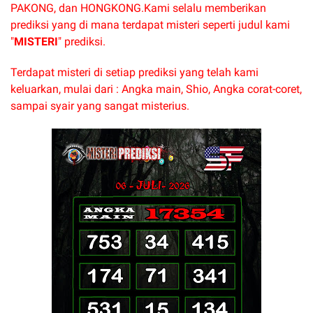
PAKONG, dan HONGKONG.
Kami selalu memberikan
prediksi yang di mana terdapat misteri seperti judul kami
"
MISTERI
" prediksi.
Terdapat misteri di setiap prediksi yang telah kami
keluarkan, mulai dari : Angka main, Shio, Angka corat-coret,
sampai syair yang sangat misterius.