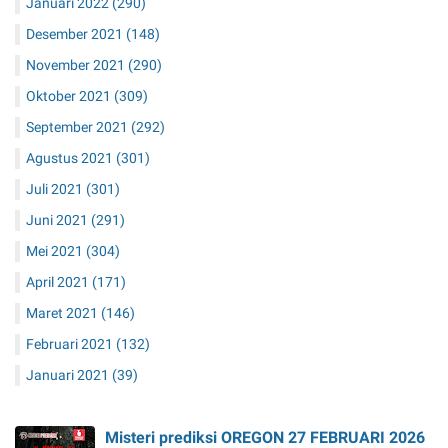
Januari 2022
(290)
Desember 2021
(148)
November 2021
(290)
Oktober 2021
(309)
September 2021
(292)
Agustus 2021
(301)
Juli 2021
(301)
Juni 2021
(291)
Mei 2021
(304)
April 2021
(171)
Maret 2021
(146)
Februari 2021
(132)
Januari 2021
(39)
Misteri prediksi OREGON 27 FEBRUARI 2026