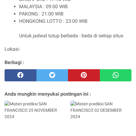
MALAYSIA : 09:00 WIB
PAKONG : 21:00 WIB
HONGKONG LOTTO : 23:00 WIB
Untuk jadwal tutup berbeda - beda di setiap situs
Lokasi:
Berbagi :
Anda mungkin menyukai postingan ini :