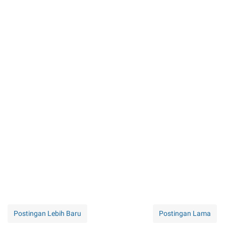
Postingan Lebih Baru
Postingan Lama