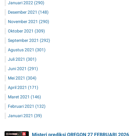
Januari 2022
(290)
Desember 2021
(148)
November 2021
(290)
Oktober 2021
(309)
September 2021
(292)
Agustus 2021
(301)
Juli 2021
(301)
Juni 2021
(291)
Mei 2021
(304)
April 2021
(171)
Maret 2021
(146)
Februari 2021
(132)
Januari 2021
(39)
Misteri prediksi OREGON 27 FEBRUARI 2026