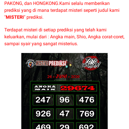
PAKONG, dan HONGKONG.
Kami selalu memberikan
prediksi yang di mana terdapat misteri seperti judul kami
"
MISTERI
" prediksi.
Terdapat misteri di setiap prediksi yang telah kami
keluarkan, mulai dari : Angka main, Shio, Angka corat-coret,
sampai syair yang sangat misterius.