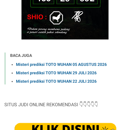
BACA JUGA
Misteri prediksi TOTO WUHAN 05 AGUSTUS 2026
Misteri prediksi TOTO WUHAN 29 JULI 2026
Misteri prediksi TOTO WUHAN 22 JULI 2026
SITUS JUDI ONLINE REKOMENDASI 👇👇👇👇
👇