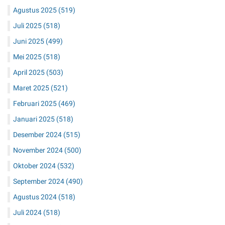
Agustus 2025
(519)
Juli 2025
(518)
Juni 2025
(499)
Mei 2025
(518)
April 2025
(503)
Maret 2025
(521)
Februari 2025
(469)
Januari 2025
(518)
Desember 2024
(515)
November 2024
(500)
Oktober 2024
(532)
September 2024
(490)
Agustus 2024
(518)
Juli 2024
(518)