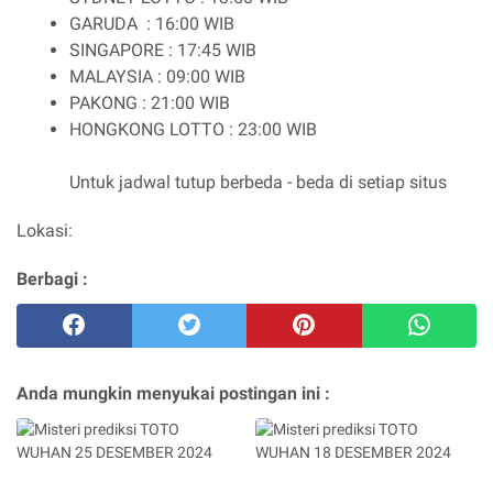
GARUDA : 16:00 WIB
SINGAPORE : 17:45 WIB
MALAYSIA : 09:00 WIB
PAKONG : 21:00 WIB
HONGKONG LOTTO : 23:00 WIB
Untuk jadwal tutup berbeda - beda di setiap situs
Lokasi:
Berbagi :
Anda mungkin menyukai postingan ini :