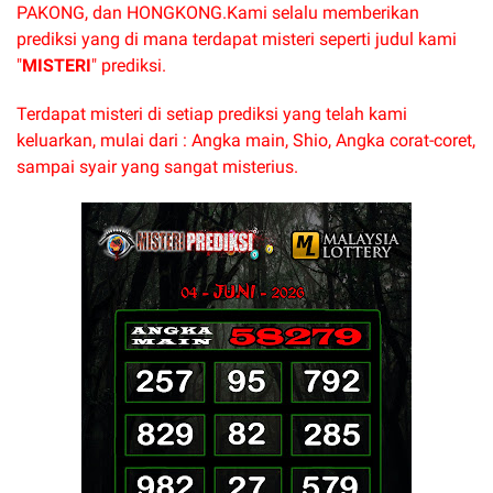
PAKONG, dan HONGKONG.
Kami selalu memberikan
prediksi yang di mana terdapat misteri seperti judul kami
"
MISTERI
" prediksi.
Terdapat misteri di setiap prediksi yang telah kami
keluarkan, mulai dari : Angka main, Shio, Angka corat-coret,
sampai syair yang sangat misterius.