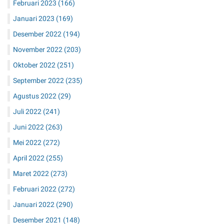
Februari 2023
(166)
Januari 2023
(169)
Desember 2022
(194)
November 2022
(203)
Oktober 2022
(251)
September 2022
(235)
Agustus 2022
(29)
Juli 2022
(241)
Juni 2022
(263)
Mei 2022
(272)
April 2022
(255)
Maret 2022
(273)
Februari 2022
(272)
Januari 2022
(290)
Desember 2021
(148)