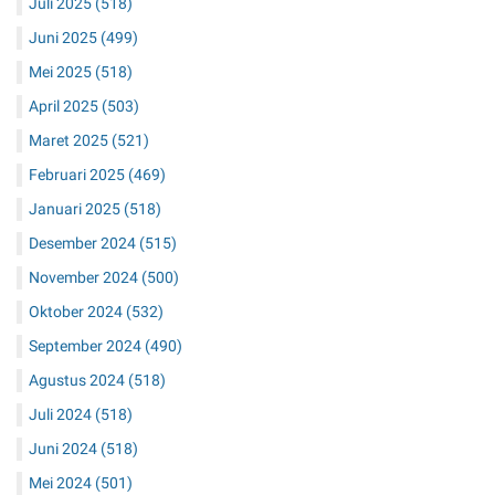
Juli 2025
(518)
Juni 2025
(499)
Mei 2025
(518)
April 2025
(503)
Maret 2025
(521)
Februari 2025
(469)
Januari 2025
(518)
Desember 2024
(515)
November 2024
(500)
Oktober 2024
(532)
September 2024
(490)
Agustus 2024
(518)
Juli 2024
(518)
Juni 2024
(518)
Mei 2024
(501)