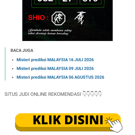
BACA JUGA
Misteri prediksi MALAYSIA 16 JULI 2026
Misteri prediksi MALAYSIA 09 JULI 2026
Misteri prediksi MALAYSIA 06 AGUSTUS 2026
SITUS JUDI ONLINE REKOMENDASI 👇👇👇👇
👇