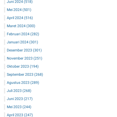
Juni 2024
(518)
Mei 2024
(501)
April 2024
(516)
Maret 2024
(300)
Februari 2024
(282)
Januari 2024
(301)
Desember 2023
(301)
November 2023
(251)
Oktober 2023
(194)
September 2023
(268)
Agustus 2023
(289)
Juli 2023
(268)
Juni 2023
(217)
Mei 2023
(244)
April 2023
(247)