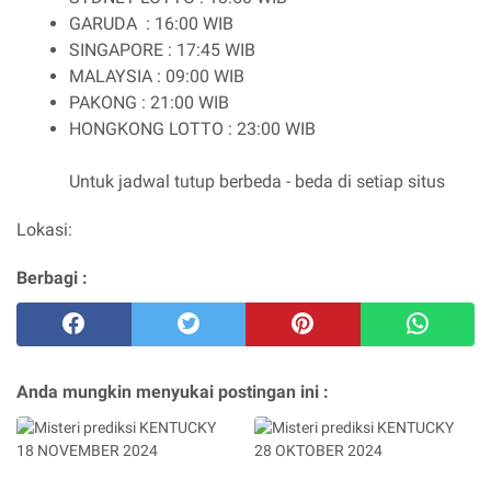
GARUDA : 16:00 WIB
SINGAPORE : 17:45 WIB
MALAYSIA : 09:00 WIB
PAKONG : 21:00 WIB
HONGKONG LOTTO : 23:00 WIB
Untuk jadwal tutup berbeda - beda di setiap situs
Lokasi:
Berbagi :
Anda mungkin menyukai postingan ini :