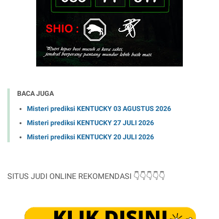
BACA JUGA
Misteri prediksi KENTUCKY 03 AGUSTUS 2026
Misteri prediksi KENTUCKY 27 JULI 2026
Misteri prediksi KENTUCKY 20 JULI 2026
SITUS JUDI ONLINE REKOMENDASI 👇👇👇👇
👇