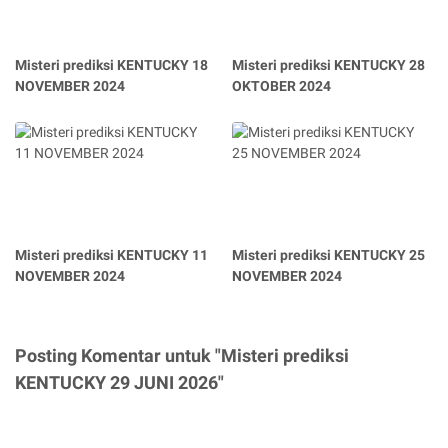
Misteri prediksi KENTUCKY 18
Misteri prediksi KENTUCKY 28
NOVEMBER 2024
OKTOBER 2024
Misteri prediksi KENTUCKY 11
Misteri prediksi KENTUCKY 25
NOVEMBER 2024
NOVEMBER 2024
Posting Komentar untuk "Misteri prediksi
KENTUCKY 29 JUNI 2026"