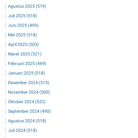
Agustus 2025
(519)
Juli 2025
(518)
Juni 2025
(499)
Mei 2025
(518)
April 2025
(503)
Maret 2025
(521)
Februari 2025
(469)
Januari 2025
(518)
Desember 2024
(515)
November 2024
(500)
Oktober 2024
(532)
September 2024
(490)
Agustus 2024
(518)
Juli 2024
(518)