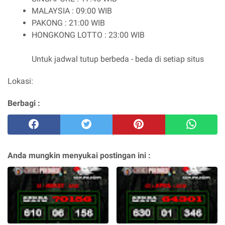
MALAYSIA : 09:00 WIB
PAKONG : 21:00 WIB
HONGKONG LOTTO : 23:00 WIB
Untuk jadwal tutup berbeda - beda di setiap situs
Lokasi:
Berbagi :
Anda mungkin menyukai postingan ini :