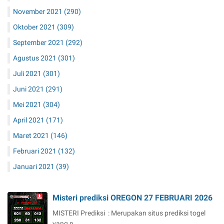
November 2021
(290)
Oktober 2021
(309)
September 2021
(292)
Agustus 2021
(301)
Juli 2021
(301)
Juni 2021
(291)
Mei 2021
(304)
April 2021
(171)
Maret 2021
(146)
Februari 2021
(132)
Januari 2021
(39)
Misteri prediksi OREGON 27 FEBRUARI 2026
MISTERI Prediksi : Merupakan situs prediksi togel
yang p…