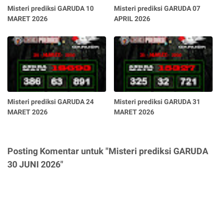
Misteri prediksi GARUDA 10
Misteri prediksi GARUDA 07
MARET 2026
APRIL 2026
Misteri prediksi GARUDA 24
Misteri prediksi GARUDA 31
MARET 2026
MARET 2026
Posting Komentar untuk "Misteri prediksi GARUDA
30 JUNI 2026"