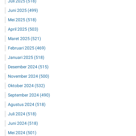
Juli 2025
(518)
Juni 2025
(499)
Mei 2025
(518)
April 2025
(503)
Maret 2025
(521)
Februari 2025
(469)
Januari 2025
(518)
Desember 2024
(515)
November 2024
(500)
Oktober 2024
(532)
September 2024
(490)
Agustus 2024
(518)
Juli 2024
(518)
Juni 2024
(518)
Mei 2024
(501)