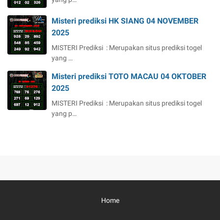
Misteri prediksi HK SIANG 04 NOVEMBER
2025
MISTERI Prediksi : Merupakan situs prediksi togel
yang …
Misteri prediksi TOTO MACAU 04 OKTOBER
2025
MISTERI Prediksi : Merupakan situs prediksi togel
yang p…
Home