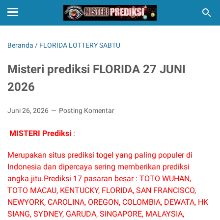
Beranda
/
FLORIDA LOTTERY SABTU
Misteri prediksi FLORIDA 27 JUNI
2026
Juni 26, 2026
Posting Komentar
MISTERI Prediksi
:
Merupakan situs prediksi togel yang paling populer di
Indonesia dan dipercaya sering memberikan prediksi
angka jitu.
Prediksi 17 pasaran besar : TOTO WUHAN,
TOTO MACAU, KENTUCKY, FLORIDA, SAN FRANCISCO,
NEWYORK, CAROLINA, OREGON, COLOMBIA, DEWATA, HK
SIANG, SYDNEY, GARUDA, SINGAPORE, MALAYSIA,