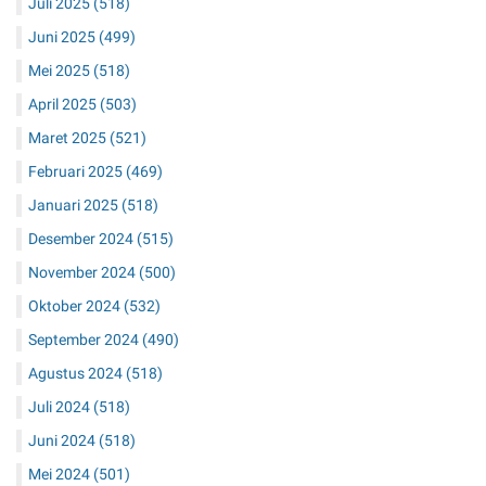
Juli 2025
(518)
Juni 2025
(499)
Mei 2025
(518)
April 2025
(503)
Maret 2025
(521)
Februari 2025
(469)
Januari 2025
(518)
Desember 2024
(515)
November 2024
(500)
Oktober 2024
(532)
September 2024
(490)
Agustus 2024
(518)
Juli 2024
(518)
Juni 2024
(518)
Mei 2024
(501)