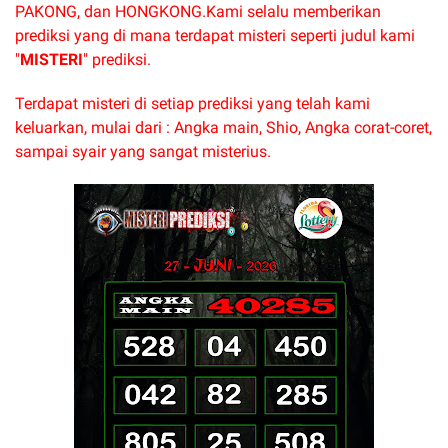
PAKONG, dan HONGKONG.
Kami selalu memberikan
prediksi yang di mana terdapat misteri seperti judul kami
"
MISTERI
" prediksi.
Terdapat misteri di setiap prediksi yang telah kami
keluarkan, mulai dari : Angka main, Shio, Angka corat-coret,
sampai syair yang sangat misterius.