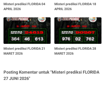
Misteri prediksi FLORIDA 04
Misteri prediksi FLORIDA 18
APRIL 2026
APRIL 2026
Misteri prediksi FLORIDA 21
Misteri prediksi FLORIDA 28
MARET 2026
MARET 2026
Posting Komentar untuk "Misteri prediksi FLORIDA
27 JUNI 2026"