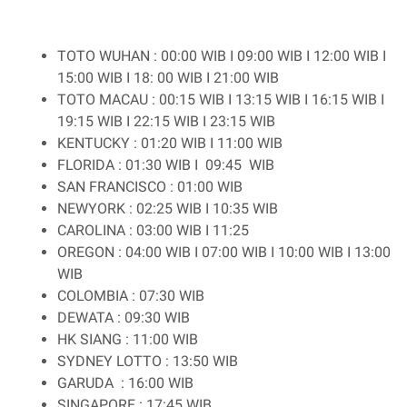
TOTO WUHAN : 00:00 WIB I 09:00 WIB I 12:00 WIB I
15:00 WIB I 18: 00 WIB I 21:00 WIB
TOTO MACAU : 00:15 WIB I 13:15 WIB I 16:15 WIB I
19:15 WIB I 22:15 WIB I 23:15 WIB
KENTUCKY : 01:20 WIB I 11:00 WIB
FLORIDA : 01:30 WIB I 09:45 WIB
SAN FRANCISCO : 01:00 WIB
NEWYORK : 02:25 WIB I 10:35 WIB
CAROLINA : 03:00 WIB I 11:25
OREGON : 04:00 WIB I 07:00 WIB I 10:00 WIB I 13:00
WIB
COLOMBIA : 07:30 WIB
DEWATA : 09:30 WIB
HK SIANG : 11:00 WIB
SYDNEY LOTTO : 13:50 WIB
GARUDA : 16:00 WIB
SINGAPORE : 17:45 WIB