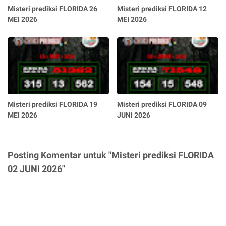
Misteri prediksi FLORIDA 26
Misteri prediksi FLORIDA 12
MEI 2026
MEI 2026
Misteri prediksi FLORIDA 19
Misteri prediksi FLORIDA 09
MEI 2026
JUNI 2026
Posting Komentar untuk "Misteri prediksi FLORIDA
02 JUNI 2026"