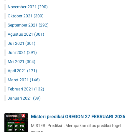
November 2021
(290)
Oktober 2021
(309)
September 2021
(292)
Agustus 2021
(301)
Juli 2021
(301)
Juni 2021
(291)
Mei 2021
(304)
April 2021
(171)
Maret 2021
(146)
Februari 2021
(132)
Januari 2021
(39)
Misteri prediksi OREGON 27 FEBRUARI 2026
MISTERI Prediksi : Merupakan situs prediksi togel
yang p…