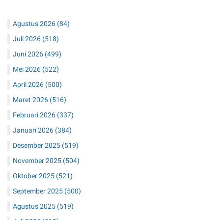
Agustus 2026
(84)
Juli 2026
(518)
Juni 2026
(499)
Mei 2026
(522)
April 2026
(500)
Maret 2026
(516)
Februari 2026
(337)
Januari 2026
(384)
Desember 2025
(519)
November 2025
(504)
Oktober 2025
(521)
September 2025
(500)
Agustus 2025
(519)