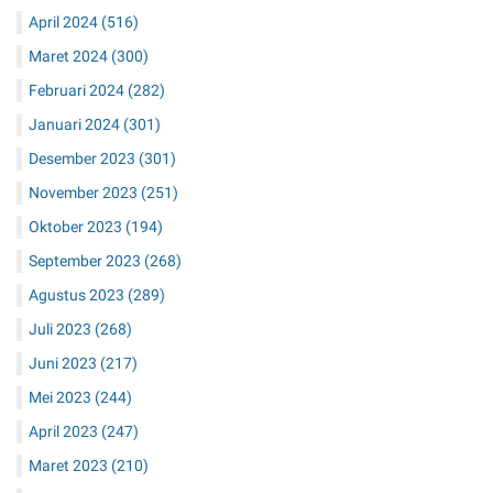
April 2024
(516)
Maret 2024
(300)
Februari 2024
(282)
Januari 2024
(301)
Desember 2023
(301)
November 2023
(251)
Oktober 2023
(194)
September 2023
(268)
Agustus 2023
(289)
Juli 2023
(268)
Juni 2023
(217)
Mei 2023
(244)
April 2023
(247)
Maret 2023
(210)