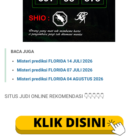
BACA JUGA
Misteri prediksi FLORIDA 14 JULI 2026
Misteri prediksi FLORIDA 07 JULI 2026
Misteri prediksi FLORIDA 04 AGUSTUS 2026
SITUS JUDI ONLINE REKOMENDASI 👇👇👇👇
👇