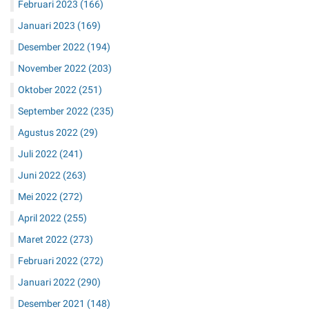
Februari 2023
(166)
Januari 2023
(169)
Desember 2022
(194)
November 2022
(203)
Oktober 2022
(251)
September 2022
(235)
Agustus 2022
(29)
Juli 2022
(241)
Juni 2022
(263)
Mei 2022
(272)
April 2022
(255)
Maret 2022
(273)
Februari 2022
(272)
Januari 2022
(290)
Desember 2021
(148)