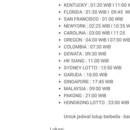
KENTUCKY : 01:20 WIB I 11:00 
FLORIDA : 01:30 WIB I 09:45 W
SAN FRANCISCO : 01:00 WIB
NEWYORK : 02:25 WIB I 10:35 W
CAROLINA : 03:00 WIB I 11:25
OREGON : 04:00 WIB I 07:00 WIB
COLOMBIA : 07:30 WIB
DEWATA : 09:30 WIB
HK SIANG : 11:00 WIB
SYDNEY LOTTO : 13:50 WIB
GARUDA : 16:00 WIB
SINGAPORE : 17:45 WIB
MALAYSIA : 09:00 WIB
PAKONG : 21:00 WIB
HONGKONG LOTTO : 23:00 WIB
Untuk jadwal tutup berbeda - bed
Lokasi: