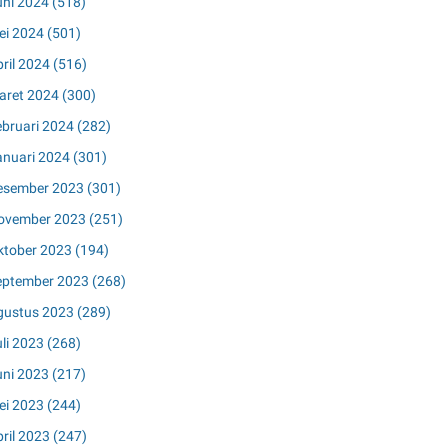
uni 2024
(518)
ei 2024
(501)
pril 2024
(516)
aret 2024
(300)
ebruari 2024
(282)
anuari 2024
(301)
esember 2023
(301)
ovember 2023
(251)
ktober 2023
(194)
eptember 2023
(268)
gustus 2023
(289)
uli 2023
(268)
uni 2023
(217)
ei 2023
(244)
pril 2023
(247)