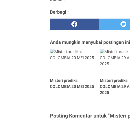
Berbagi :
Anda mungkin menyukai postingan ini
Misteri prediksi
Misteri prediksi
COLOMBIA 20 MEI 2025
COLOMBIA 29 A
2025
Posting Komentar untuk "Misteri