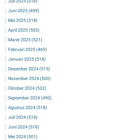
Juli 2025
(518)
Juni 2025
(499)
Mei 2025
(518)
April 2025
(503)
Maret 2025
(521)
Februari 2025
(469)
Januari 2025
(518)
Desember 2024
(515)
November 2024
(500)
Oktober 2024
(532)
September 2024
(490)
Agustus 2024
(518)
Juli 2024
(518)
Juni 2024
(518)
Mei 2024
(501)