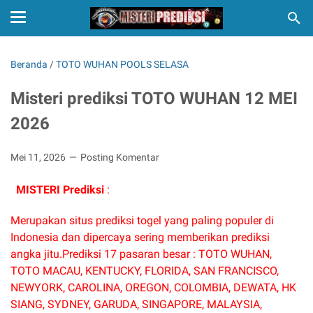
Beranda
/
TOTO WUHAN POOLS SELASA
Misteri prediksi TOTO WUHAN 12 MEI
2026
Mei 11, 2026
Posting Komentar
MISTERI Prediksi
:
Merupakan situs prediksi togel yang paling populer di
Indonesia dan dipercaya sering memberikan prediksi
angka jitu.
Prediksi 17 pasaran besar : TOTO WUHAN,
TOTO MACAU, KENTUCKY, FLORIDA, SAN FRANCISCO,
NEWYORK, CAROLINA, OREGON, COLOMBIA, DEWATA, HK
SIANG, SYDNEY, GARUDA, SINGAPORE, MALAYSIA,