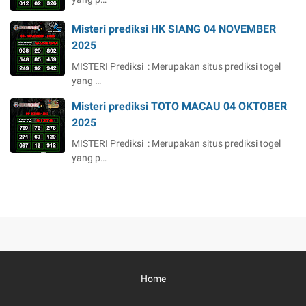
Misteri prediksi HK SIANG 04 NOVEMBER
2025
MISTERI Prediksi : Merupakan situs prediksi togel
yang …
Misteri prediksi TOTO MACAU 04 OKTOBER
2025
MISTERI Prediksi : Merupakan situs prediksi togel
yang p…
Home