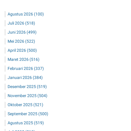
Agustus 2026
(100)
Juli 2026
(518)
Juni 2026
(499)
Mei 2026
(522)
April 2026
(500)
Maret 2026
(516)
Februari 2026
(337)
Januari 2026
(384)
Desember 2025
(519)
November 2025
(504)
Oktober 2025
(521)
September 2025
(500)
Agustus 2025
(519)