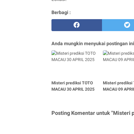
Berbagi :
Anda mungkin menyukai postingan ini
Misteri prediksi TOTO
Misteri prediks
MACAU 30 APRIL 2025
MACAU 09 APRI
Posting Komentar untuk "Misteri