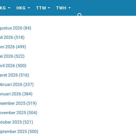
KG
HKG
TTM
TWH
gustus 2026
(84)
uli 2026
(518)
uni 2026
(499)
ei 2026
(522)
pril 2026
(500)
aret 2026
(516)
ebruari 2026
(337)
anuari 2026
(384)
esember 2025
(519)
ovember 2025
(504)
ktober 2025
(521)
eptember 2025
(500)