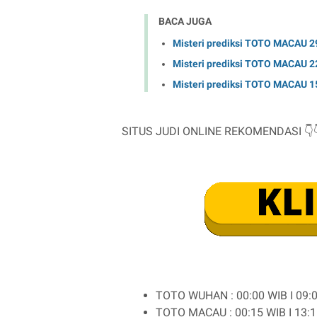
BACA JUGA
Misteri prediksi TOTO MACAU 2
Misteri prediksi TOTO MACAU 2
Misteri prediksi TOTO MACAU 1
SITUS JUDI ONLINE REKOMENDASI 👇
TOTO WUHAN : 00:00 WIB I 09:00
TOTO MACAU : 00:15 WIB I 13:15