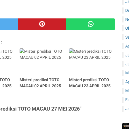
J
D
N
O
S
 :
A
J
J
M
i TOTO
Misteri prediksi TOTO
Misteri prediksi TOTO
A
L 2025
MACAU 02 APRIL 2025
MACAU 23 APRIL 2025
M
F
 prediksi TOTO MACAU 27 MEI 2026"
J