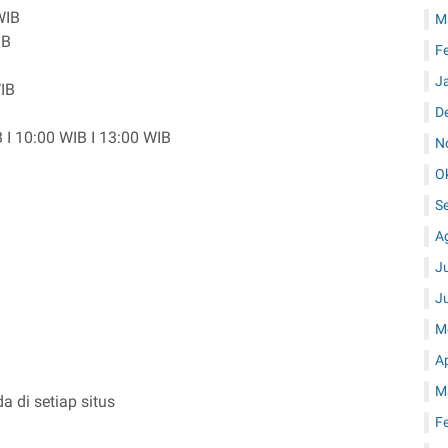
WIB
M
IB
F
J
IB
D
 I 10:00 WIB I 13:00 WIB
N
O
S
A
J
J
M
A
M
a di setiap situs
F