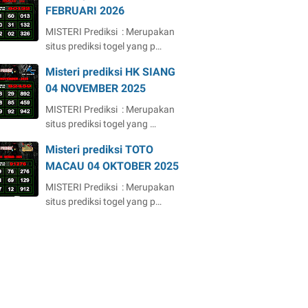
FEBRUARI 2026
MISTERI Prediksi : Merupakan
situs prediksi togel yang p…
Misteri prediksi HK SIANG
04 NOVEMBER 2025
MISTERI Prediksi : Merupakan
situs prediksi togel yang …
Misteri prediksi TOTO
MACAU 04 OKTOBER 2025
MISTERI Prediksi : Merupakan
situs prediksi togel yang p…