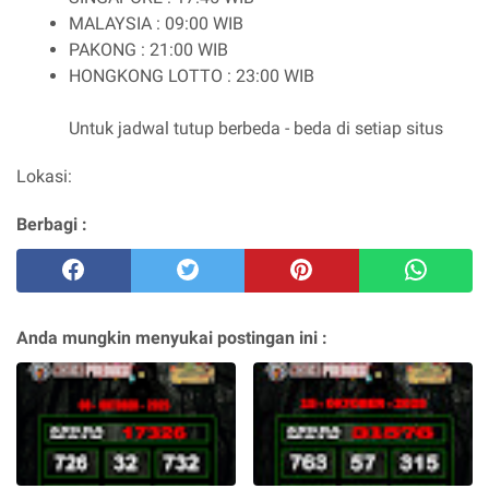
MALAYSIA : 09:00 WIB
PAKONG : 21:00 WIB
HONGKONG LOTTO : 23:00 WIB
Untuk jadwal tutup berbeda - beda di setiap situs
Lokasi:
Berbagi :
Anda mungkin menyukai postingan ini :