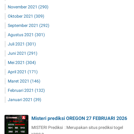
November 2021
(290)
Oktober 2021
(309)
September 2021
(292)
Agustus 2021
(301)
Juli 2021
(301)
Juni 2021
(291)
Mei 2021
(304)
April 2021
(171)
Maret 2021
(146)
Februari 2021
(132)
Januari 2021
(39)
Misteri prediksi OREGON 27 FEBRUARI 2026
MISTERI Prediksi : Merupakan situs prediksi togel
yang p…