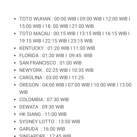
TOTO WUHAN : 00:00 WIB I 09:00 WIB I 12:00 WIB I
15:00 WIB I 18: 00 WIB I 21:00 WIB
TOTO MACAU : 00:15 WIB I 13:15 WIB I 16:15 WIB I
19:15 WIB I 22:15 WIB I 23:15 WIB
KENTUCKY : 01:20 WIB I 11:00 WIB
FLORIDA : 01:30 WIB I 09:45 WIB
SAN FRANCISCO : 01:00 WIB
NEWYORK : 02:25 WIB I 10:35 WIB
CAROLINA : 03:00 WIB I 11:25
OREGON : 04:00 WIB I 07:00 WIB I 10:00 WIB I 13:00
WIB
COLOMBIA : 07:30 WIB
DEWATA : 09:30 WIB
HK SIANG : 11:00 WIB
SYDNEY LOTTO : 13:50 WIB
GARUDA : 16:00 WIB
SINGAPORE : 17:45 WIB