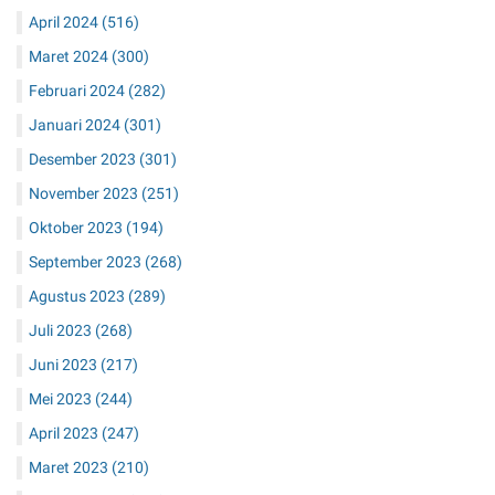
April 2024
(516)
Maret 2024
(300)
Februari 2024
(282)
Januari 2024
(301)
Desember 2023
(301)
November 2023
(251)
Oktober 2023
(194)
September 2023
(268)
Agustus 2023
(289)
Juli 2023
(268)
Juni 2023
(217)
Mei 2023
(244)
April 2023
(247)
Maret 2023
(210)