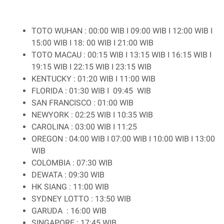
TOTO WUHAN : 00:00 WIB I 09:00 WIB I 12:00 WIB I
15:00 WIB I 18: 00 WIB I 21:00 WIB
TOTO MACAU : 00:15 WIB I 13:15 WIB I 16:15 WIB I
19:15 WIB I 22:15 WIB I 23:15 WIB
KENTUCKY : 01:20 WIB I 11:00 WIB
FLORIDA : 01:30 WIB I 09:45 WIB
SAN FRANCISCO : 01:00 WIB
NEWYORK : 02:25 WIB I 10:35 WIB
CAROLINA : 03:00 WIB I 11:25
OREGON : 04:00 WIB I 07:00 WIB I 10:00 WIB I 13:00
WIB
COLOMBIA : 07:30 WIB
DEWATA : 09:30 WIB
HK SIANG : 11:00 WIB
SYDNEY LOTTO : 13:50 WIB
GARUDA : 16:00 WIB
SINGAPORE : 17:45 WIB