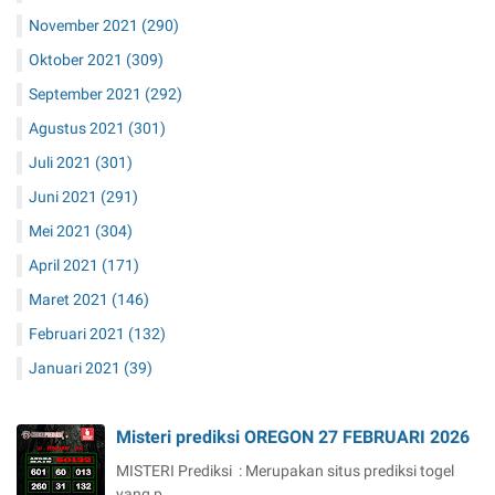
November 2021
(290)
Oktober 2021
(309)
September 2021
(292)
Agustus 2021
(301)
Juli 2021
(301)
Juni 2021
(291)
Mei 2021
(304)
April 2021
(171)
Maret 2021
(146)
Februari 2021
(132)
Januari 2021
(39)
Misteri prediksi OREGON 27 FEBRUARI 2026
MISTERI Prediksi : Merupakan situs prediksi togel
yang p…