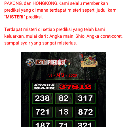
PAKONG, dan HONGKONG.
Kami selalu memberikan
prediksi yang di mana terdapat misteri seperti judul kami
"
MISTERI
" prediksi.
Terdapat misteri di setiap prediksi yang telah kami
keluarkan, mulai dari : Angka main, Shio, Angka corat-coret,
sampai syair yang sangat misterius.