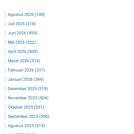
Agustus 2026
(100)
Juli 2026
(518)
Juni 2026
(499)
Mei 2026
(522)
April 2026
(500)
Maret 2026
(516)
Februari 2026
(337)
Januari 2026
(384)
Desember 2025
(519)
November 2025
(504)
Oktober 2025
(521)
September 2025
(500)
Agustus 2025
(519)