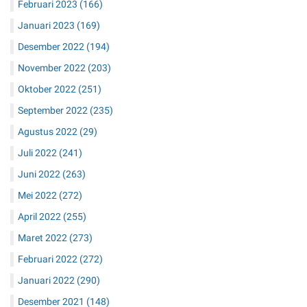
Februari 2023
(166)
Januari 2023
(169)
Desember 2022
(194)
November 2022
(203)
Oktober 2022
(251)
September 2022
(235)
Agustus 2022
(29)
Juli 2022
(241)
Juni 2022
(263)
Mei 2022
(272)
April 2022
(255)
Maret 2022
(273)
Februari 2022
(272)
Januari 2022
(290)
Desember 2021
(148)