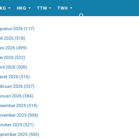
KG
HKG
TTM
TWH
gustus 2026
(117)
uli 2026
(518)
uni 2026
(499)
ei 2026
(522)
pril 2026
(500)
aret 2026
(516)
ebruari 2026
(337)
anuari 2026
(384)
esember 2025
(519)
ovember 2025
(504)
ktober 2025
(521)
eptember 2025
(500)