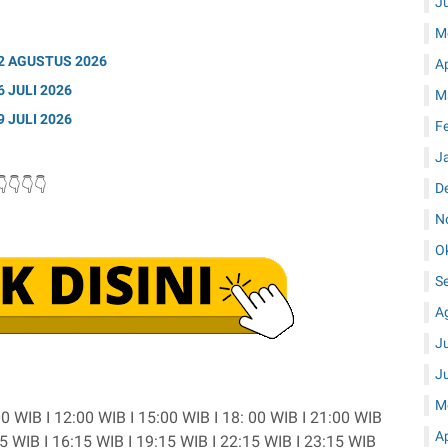
J
M
02 AGUSTUS 2026
A
6 JULI 2026
M
9 JULI 2026
F
J
👇👇
👇
D
N
O
S
A
J
J
M
 WIB I 12:00 WIB I 15:00 WIB I 18: 00 WIB I 21:00 WIB
A
 WIB I 16:15 WIB I 19:15 WIB I 22:15 WIB I 23:15 WIB