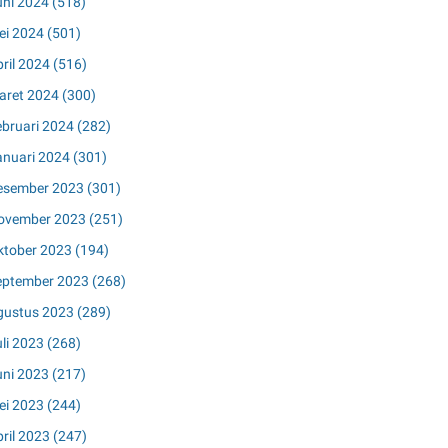
uni 2024
(518)
ei 2024
(501)
pril 2024
(516)
aret 2024
(300)
ebruari 2024
(282)
anuari 2024
(301)
esember 2023
(301)
ovember 2023
(251)
ktober 2023
(194)
eptember 2023
(268)
gustus 2023
(289)
uli 2023
(268)
uni 2023
(217)
ei 2023
(244)
pril 2023
(247)