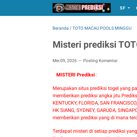
SF
KTK
Beranda
/
TOTO MACAU POOLS MINGGU
Misteri prediksi T
Mei 09, 2026
Posting Komentar
MISTERI Prediksi
:
Merupakan situs prediksi togel yang pa
memberikan prediksi angka jitu.
Predik
KENTUCKY, FLORIDA, SAN FRANCISCO
HK SIANG, SYDNEY, GARUDA, SINGAP
memberikan prediksi yang di mana terda
Terdapat misteri di setiap prediksi yan