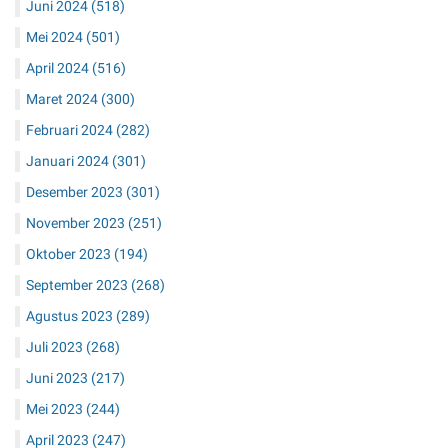
Juni 2024
(518)
Mei 2024
(501)
April 2024
(516)
Maret 2024
(300)
Februari 2024
(282)
Januari 2024
(301)
Desember 2023
(301)
November 2023
(251)
Oktober 2023
(194)
September 2023
(268)
Agustus 2023
(289)
Juli 2023
(268)
Juni 2023
(217)
Mei 2023
(244)
April 2023
(247)