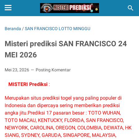
Beranda
/
SAN FRANCISCO LOTTO MINGGU
Misteri prediksi SAN FRANCISCO 24
MEI 2026
Mei 23, 2026
Posting Komentar
MISTERI Prediksi
:
Merupakan situs prediksi togel yang paling populer di
Indonesia dan dipercaya sering memberikan prediksi
angka jitu.
Prediksi 17 pasaran besar : TOTO WUHAN,
TOTO MACAU, KENTUCKY, FLORIDA, SAN FRANCISCO,
NEWYORK, CAROLINA, OREGON, COLOMBIA, DEWATA, HK
SIANG, SYDNEY, GARUDA, SINGAPORE, MALAYSIA,