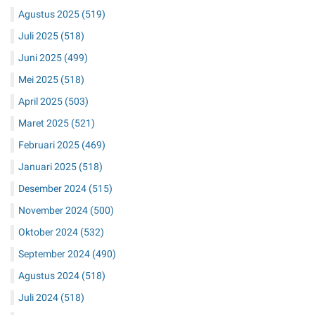
Agustus 2025
(519)
Juli 2025
(518)
Juni 2025
(499)
Mei 2025
(518)
April 2025
(503)
Maret 2025
(521)
Februari 2025
(469)
Januari 2025
(518)
Desember 2024
(515)
November 2024
(500)
Oktober 2024
(532)
September 2024
(490)
Agustus 2024
(518)
Juli 2024
(518)