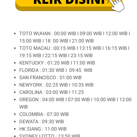
TOTO WUHAN : 00:00 WIB I 09:00 WIB I 12:00 WIB I
15:00 WIB I 18: 00 WIB I 21:00 WIB
TOTO MACAU : 00:15 WIB I 13:15 WIB I 16:15 WIB I
19:15 WIB I 22:15 WIB I 23:15 WIB
KENTUCKY : 01:20 WIB I 11:00 WIB
FLORIDA : 01:30 WIB I 09:45 WIB
SAN FRANCISCO : 01:00 WIB
NEWYORK : 02:25 WIB I 10:35 WIB
CAROLINA : 03:00 WIB I 11:25
OREGON : 04:00 WIB I 07:00 WIB I 10:00 WIB I 13:00
WIB
COLOMBIA : 07:30 WIB
DEWATA : 09:30 WIB
HK SIANG : 11:00 WIB
SYDNEY LOTTO : 13:50 WIB