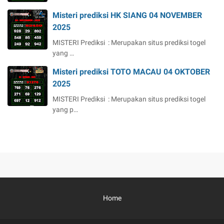
Misteri prediksi HK SIANG 04 NOVEMBER
2025
MISTERI Prediksi : Merupakan situs prediksi togel
yang …
Misteri prediksi TOTO MACAU 04 OKTOBER
2025
MISTERI Prediksi : Merupakan situs prediksi togel
yang p…
Home