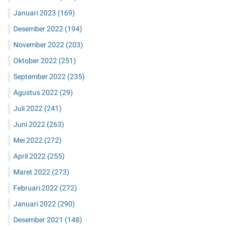
Januari 2023
(169)
Desember 2022
(194)
November 2022
(203)
Oktober 2022
(251)
September 2022
(235)
Agustus 2022
(29)
Juli 2022
(241)
Juni 2022
(263)
Mei 2022
(272)
April 2022
(255)
Maret 2022
(273)
Februari 2022
(272)
Januari 2022
(290)
Desember 2021
(148)