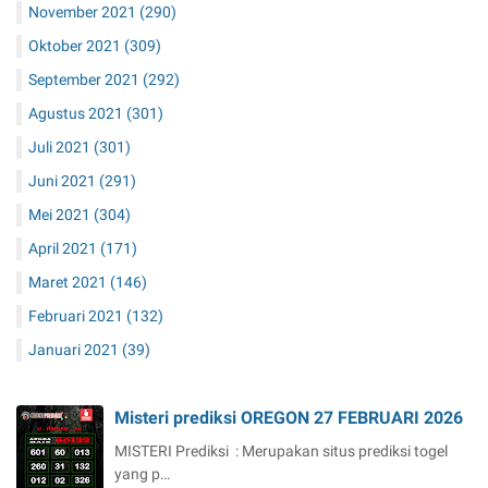
November 2021
(290)
Oktober 2021
(309)
September 2021
(292)
Agustus 2021
(301)
Juli 2021
(301)
Juni 2021
(291)
Mei 2021
(304)
April 2021
(171)
Maret 2021
(146)
Februari 2021
(132)
Januari 2021
(39)
Misteri prediksi OREGON 27 FEBRUARI 2026
MISTERI Prediksi : Merupakan situs prediksi togel
yang p…