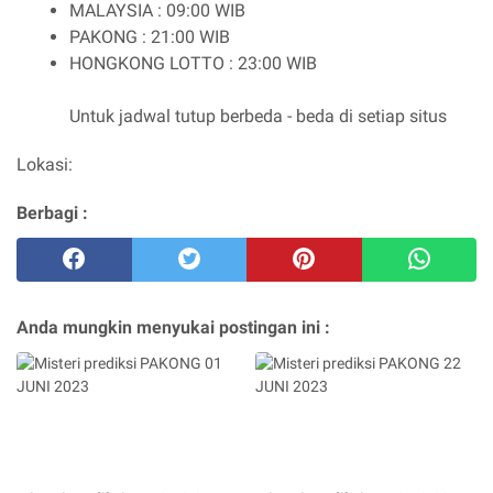
MALAYSIA : 09:00 WIB
PAKONG : 21:00 WIB
HONGKONG LOTTO : 23:00 WIB
Untuk jadwal tutup berbeda - beda di setiap situs
Lokasi:
Berbagi :
Anda mungkin menyukai postingan ini :