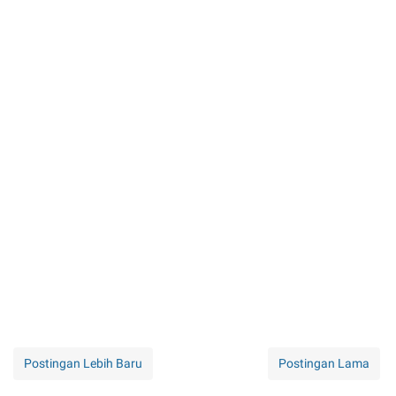
Postingan Lebih Baru
Postingan Lama