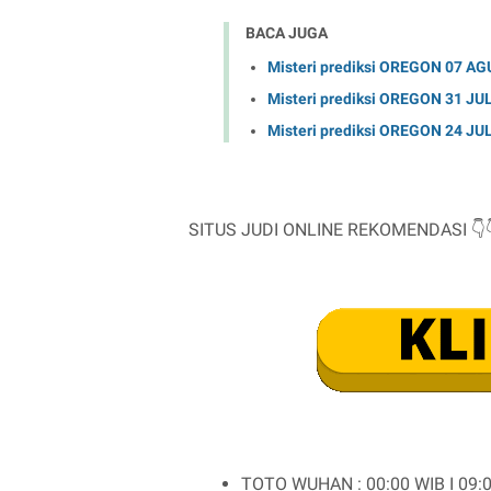
BACA JUGA
Misteri prediksi OREGON 07 A
Misteri prediksi OREGON 31 JU
Misteri prediksi OREGON 24 JU
SITUS JUDI ONLINE REKOMENDASI 👇
TOTO WUHAN : 00:00 WIB I 09:00