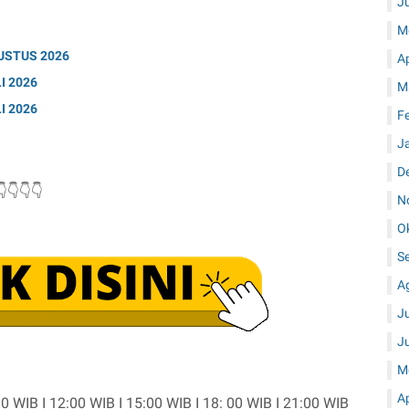
J
M
GUSTUS 2026
A
LI 2026
M
LI 2026
F
J
D
👇👇
👇
N
O
S
A
J
J
M
A
 WIB I 12:00 WIB I 15:00 WIB I 18: 00 WIB I 21:00 WIB