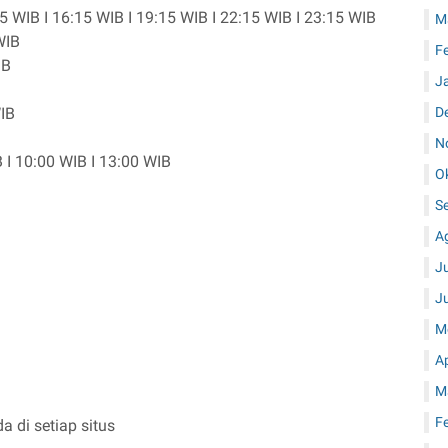
 WIB I 16:15 WIB I 19:15 WIB I 22:15 WIB I 23:15 WIB
M
WIB
F
IB
J
IB
D
N
 I 10:00 WIB I 13:00 WIB
O
S
A
J
J
M
A
M
F
a di setiap situs