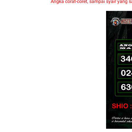
Angka corat-coret, sampai syair yang s