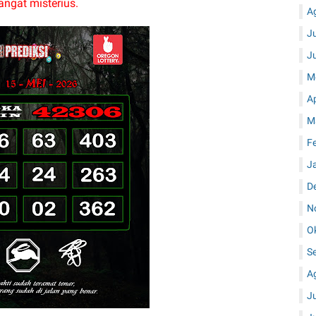
angat misterius.
A
J
J
M
A
M
F
J
D
N
O
S
A
J