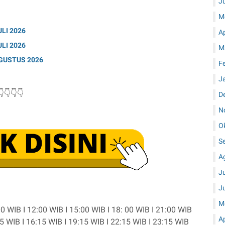
J
M
ULI 2026
A
ULI 2026
M
AGUSTUS 2026
F
J
👇👇
👇
D
N
O
S
A
J
J
M
 WIB I 12:00 WIB I 15:00 WIB I 18: 00 WIB I 21:00 WIB
A
 WIB I 16:15 WIB I 19:15 WIB I 22:15 WIB I 23:15 WIB