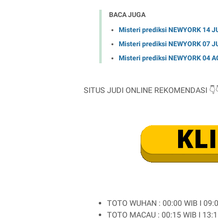
BACA JUGA
Misteri prediksi NEWYORK 14 J
Misteri prediksi NEWYORK 07 J
Misteri prediksi NEWYORK 04 
SITUS JUDI ONLINE REKOMENDASI 👇
TOTO WUHAN : 00:00 WIB I 09:00
TOTO MACAU : 00:15 WIB I 13:15