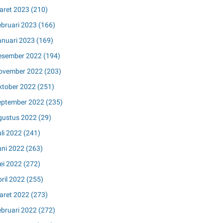
aret 2023
(210)
ebruari 2023
(166)
anuari 2023
(169)
esember 2022
(194)
ovember 2022
(203)
ktober 2022
(251)
eptember 2022
(235)
gustus 2022
(29)
uli 2022
(241)
uni 2022
(263)
ei 2022
(272)
pril 2022
(255)
aret 2022
(273)
ebruari 2022
(272)