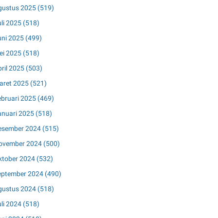
gustus 2025
(519)
uli 2025
(518)
uni 2025
(499)
ei 2025
(518)
pril 2025
(503)
aret 2025
(521)
ebruari 2025
(469)
anuari 2025
(518)
esember 2024
(515)
ovember 2024
(500)
ktober 2024
(532)
eptember 2024
(490)
gustus 2024
(518)
uli 2024
(518)