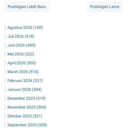
Postingan Lebih Baru
Postingan Lama
Agustus 2026
(100)
Juli 2026
(518)
Juni 2026
(499)
Mei 2026
(522)
April 2026
(500)
Maret 2026
(516)
Februari 2026
(337)
Januari 2026
(384)
Desember 2025
(519)
November 2025
(504)
Oktober 2025
(521)
September 2025
(500)