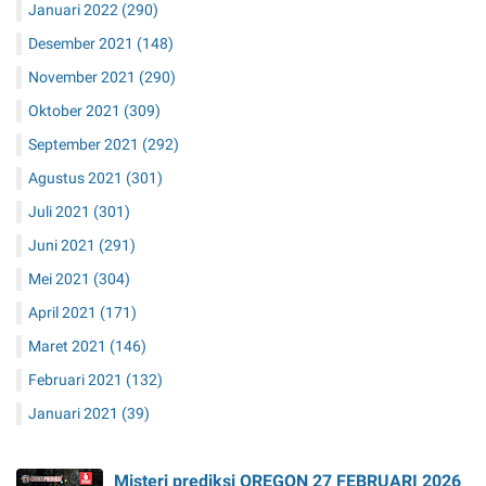
Januari 2022
(290)
Desember 2021
(148)
November 2021
(290)
Oktober 2021
(309)
September 2021
(292)
Agustus 2021
(301)
Juli 2021
(301)
Juni 2021
(291)
Mei 2021
(304)
April 2021
(171)
Maret 2021
(146)
Februari 2021
(132)
Januari 2021
(39)
Misteri prediksi OREGON 27 FEBRUARI 2026