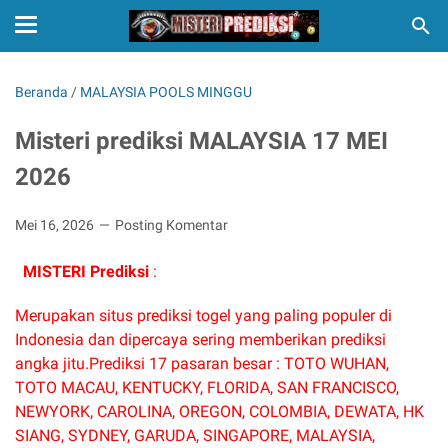
Beranda
/
MALAYSIA POOLS MINGGU
Misteri prediksi MALAYSIA 17 MEI
2026
Mei 16, 2026
Posting Komentar
MISTERI Prediksi
:
Merupakan situs prediksi togel yang paling populer di
Indonesia dan dipercaya sering memberikan prediksi
angka jitu.
Prediksi 17 pasaran besar : TOTO WUHAN,
TOTO MACAU, KENTUCKY, FLORIDA, SAN FRANCISCO,
NEWYORK, CAROLINA, OREGON, COLOMBIA, DEWATA, HK
SIANG, SYDNEY, GARUDA, SINGAPORE, MALAYSIA,