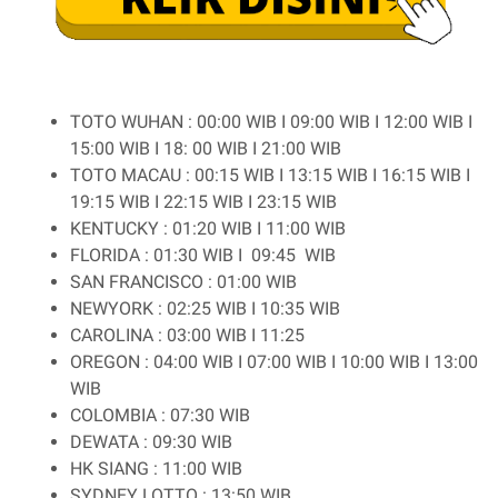
TOTO WUHAN : 00:00 WIB I 09:00 WIB I 12:00 WIB I
15:00 WIB I 18: 00 WIB I 21:00 WIB
TOTO MACAU : 00:15 WIB I 13:15 WIB I 16:15 WIB I
19:15 WIB I 22:15 WIB I 23:15 WIB
KENTUCKY : 01:20 WIB I 11:00 WIB
FLORIDA : 01:30 WIB I 09:45 WIB
SAN FRANCISCO : 01:00 WIB
NEWYORK : 02:25 WIB I 10:35 WIB
CAROLINA : 03:00 WIB I 11:25
OREGON : 04:00 WIB I 07:00 WIB I 10:00 WIB I 13:00
WIB
COLOMBIA : 07:30 WIB
DEWATA : 09:30 WIB
HK SIANG : 11:00 WIB
SYDNEY LOTTO : 13:50 WIB