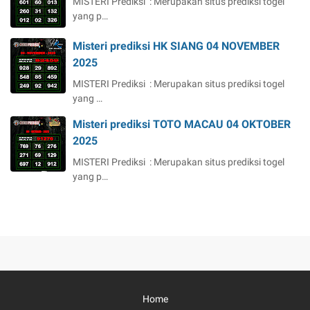
MISTERI Prediksi : Merupakan situs prediksi togel
yang p…
Misteri prediksi HK SIANG 04 NOVEMBER
2025
MISTERI Prediksi : Merupakan situs prediksi togel
yang …
Misteri prediksi TOTO MACAU 04 OKTOBER
2025
MISTERI Prediksi : Merupakan situs prediksi togel
yang p…
Home