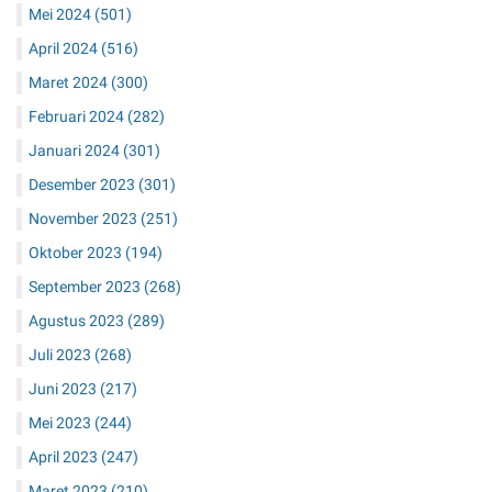
Mei 2024
(501)
April 2024
(516)
Maret 2024
(300)
Februari 2024
(282)
Januari 2024
(301)
Desember 2023
(301)
November 2023
(251)
Oktober 2023
(194)
September 2023
(268)
Agustus 2023
(289)
Juli 2023
(268)
Juni 2023
(217)
Mei 2023
(244)
April 2023
(247)
Maret 2023
(210)