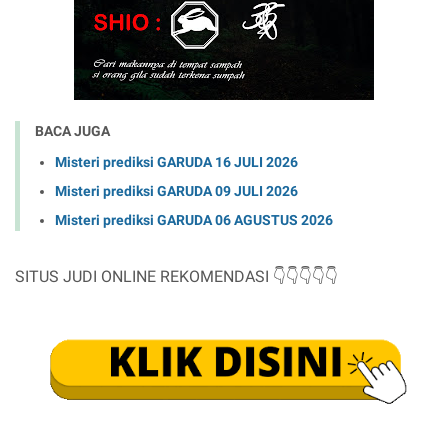
BACA JUGA
Misteri prediksi GARUDA 16 JULI 2026
Misteri prediksi GARUDA 09 JULI 2026
Misteri prediksi GARUDA 06 AGUSTUS 2026
SITUS JUDI ONLINE REKOMENDASI 👇👇👇👇
👇