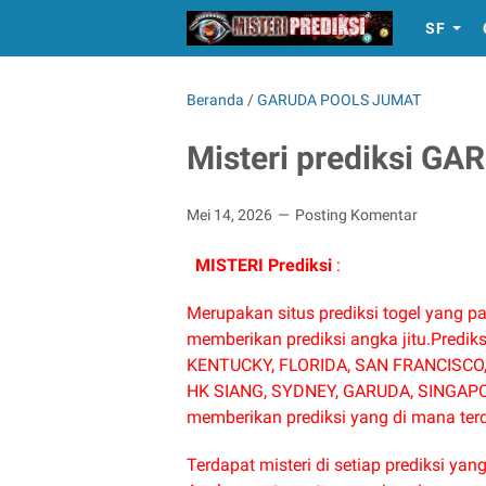
SF
KTK
Beranda
/
GARUDA POOLS JUMAT
Misteri prediksi G
Mei 14, 2026
Posting Komentar
MISTERI Prediksi
:
Merupakan situs prediksi togel yang pa
memberikan prediksi angka jitu.
Predik
KENTUCKY, FLORIDA, SAN FRANCISCO
HK SIANG, SYDNEY, GARUDA, SINGAP
memberikan prediksi yang di mana terda
Terdapat misteri di setiap prediksi yan