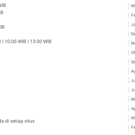
WIB
M
IB
F
J
IB
D
 I 10:00 WIB I 13:00 WIB
N
O
S
A
J
J
M
A
M
a di setiap situs
F