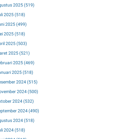
gustus 2025
(519)
uli 2025
(518)
uni 2025
(499)
ei 2025
(518)
pril 2025
(503)
aret 2025
(521)
ebruari 2025
(469)
anuari 2025
(518)
esember 2024
(515)
ovember 2024
(500)
ktober 2024
(532)
eptember 2024
(490)
gustus 2024
(518)
uli 2024
(518)