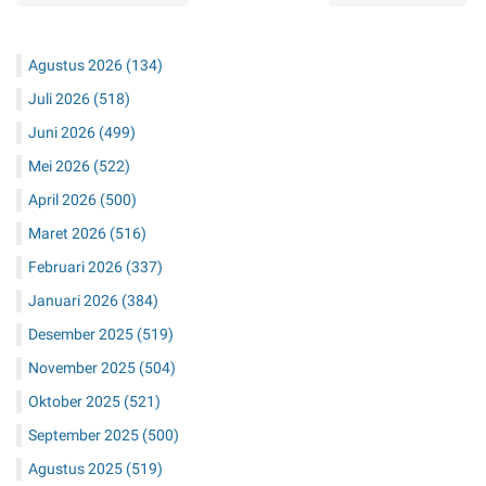
Agustus 2026
(134)
Juli 2026
(518)
Juni 2026
(499)
Mei 2026
(522)
April 2026
(500)
Maret 2026
(516)
Februari 2026
(337)
Januari 2026
(384)
Desember 2025
(519)
November 2025
(504)
Oktober 2025
(521)
September 2025
(500)
Agustus 2025
(519)