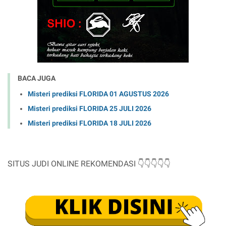
BACA JUGA
Misteri prediksi FLORIDA 01 AGUSTUS 2026
Misteri prediksi FLORIDA 25 JULI 2026
Misteri prediksi FLORIDA 18 JULI 2026
SITUS JUDI ONLINE REKOMENDASI 👇👇👇👇
👇