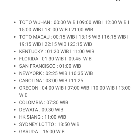
TOTO WUHAN : 00:00 WIB I 09:00 WIB I 12:00 WIB I
15:00 WIB I 18: 00 WIB I 21:00 WIB
TOTO MACAU : 00:15 WIB I 13:15 WIB I 16:15 WIB I
19:15 WIB I 22:15 WIB I 23:15 WIB
KENTUCKY : 01:20 WIB I 11:00 WIB
FLORIDA : 01:30 WIB I 09:45 WIB
SAN FRANCISCO : 01:00 WIB
NEWYORK : 02:25 WIB I 10:35 WIB
CAROLINA : 03:00 WIB I 11:25
OREGON : 04:00 WIB I 07:00 WIB I 10:00 WIB I 13:00
WIB
COLOMBIA : 07:30 WIB
DEWATA : 09:30 WIB
HK SIANG : 11:00 WIB
SYDNEY LOTTO : 13:50 WIB
GARUDA : 16:00 WIB