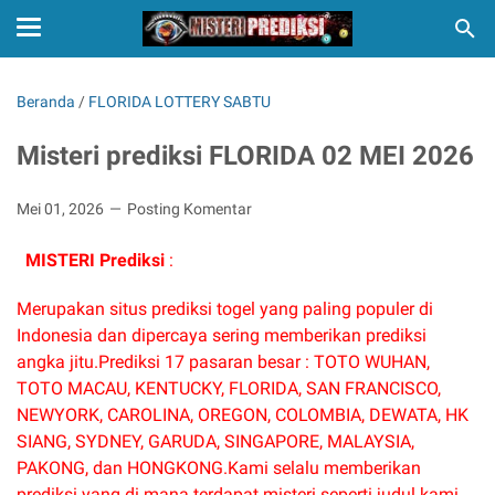
Beranda
/
FLORIDA LOTTERY SABTU
Misteri prediksi FLORIDA 02 MEI 2026
Mei 01, 2026
Posting Komentar
MISTERI Prediksi
:
Merupakan situs prediksi togel yang paling populer di
Indonesia dan dipercaya sering memberikan prediksi
angka jitu.
Prediksi 17 pasaran besar : TOTO WUHAN,
TOTO MACAU, KENTUCKY, FLORIDA, SAN FRANCISCO,
NEWYORK, CAROLINA, OREGON, COLOMBIA, DEWATA, HK
SIANG, SYDNEY, GARUDA, SINGAPORE, MALAYSIA,
PAKONG, dan HONGKONG.
Kami selalu memberikan
prediksi yang di mana terdapat misteri seperti judul kami