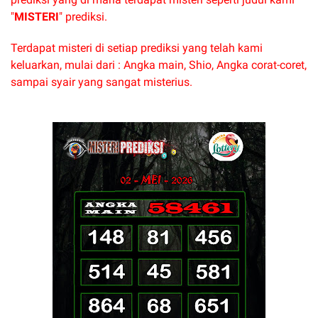
"
MISTERI
" prediksi.
Terdapat misteri di setiap prediksi yang telah kami
keluarkan, mulai dari : Angka main, Shio, Angka corat-coret,
sampai syair yang sangat misterius.