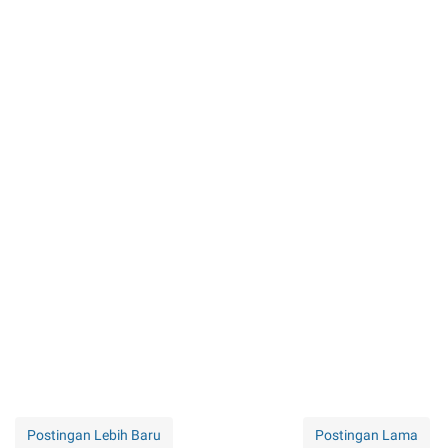
Postingan Lebih Baru
Postingan Lama