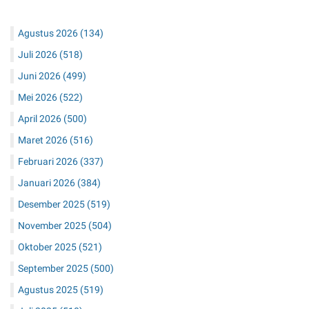
Agustus 2026
(134)
Juli 2026
(518)
Juni 2026
(499)
Mei 2026
(522)
April 2026
(500)
Maret 2026
(516)
Februari 2026
(337)
Januari 2026
(384)
Desember 2025
(519)
November 2025
(504)
Oktober 2025
(521)
September 2025
(500)
Agustus 2025
(519)