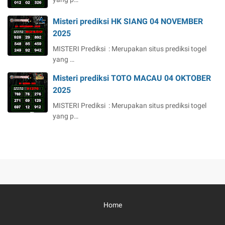
Misteri prediksi HK SIANG 04 NOVEMBER
2025
MISTERI Prediksi : Merupakan situs prediksi togel
yang …
Misteri prediksi TOTO MACAU 04 OKTOBER
2025
MISTERI Prediksi : Merupakan situs prediksi togel
yang p…
Home