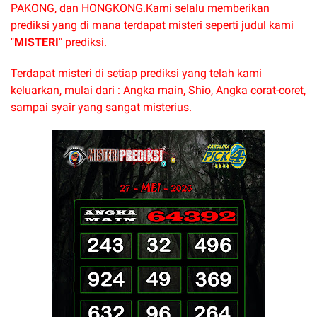
PAKONG, dan HONGKONG.
Kami selalu memberikan
prediksi yang di mana terdapat misteri seperti judul kami
"
MISTERI
" prediksi.
Terdapat misteri di setiap prediksi yang telah kami
keluarkan, mulai dari : Angka main, Shio, Angka corat-coret,
sampai syair yang sangat misterius.