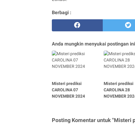
Berbagi :
Anda mungkin menyukai postingan ini
Misteri prediksi
Misteri prediksi
CAROLINA 07
CAROLINA 28
NOVEMBER 2024
NOVEMBER 202
Posting Komentar untuk "Misteri 