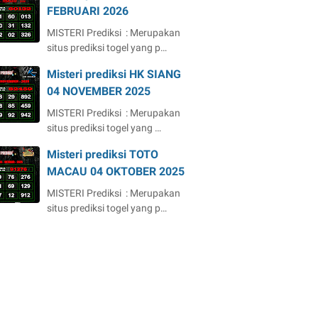
FEBRUARI 2026
MISTERI Prediksi : Merupakan
situs prediksi togel yang p…
Misteri prediksi HK SIANG
04 NOVEMBER 2025
MISTERI Prediksi : Merupakan
situs prediksi togel yang …
Misteri prediksi TOTO
MACAU 04 OKTOBER 2025
MISTERI Prediksi : Merupakan
situs prediksi togel yang p…