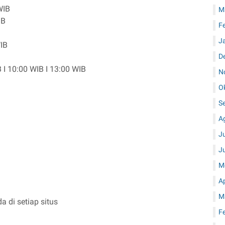
WIB
M
IB
F
J
IB
D
 I 10:00 WIB I 13:00 WIB
N
O
S
A
J
J
M
A
M
a di setiap situs
F