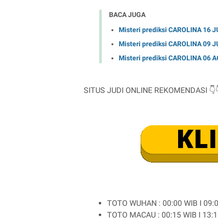
BACA JUGA
Misteri prediksi CAROLINA 16 J
Misteri prediksi CAROLINA 09 J
Misteri prediksi CAROLINA 06
SITUS JUDI ONLINE REKOMENDASI 👇
TOTO WUHAN : 00:00 WIB I 09:00
TOTO MACAU : 00:15 WIB I 13:15