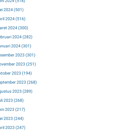
uni 2024
(518)
ei 2024
(501)
pril 2024
(516)
aret 2024
(300)
ebruari 2024
(282)
anuari 2024
(301)
esember 2023
(301)
ovember 2023
(251)
ktober 2023
(194)
eptember 2023
(268)
gustus 2023
(289)
uli 2023
(268)
uni 2023
(217)
ei 2023
(244)
pril 2023
(247)