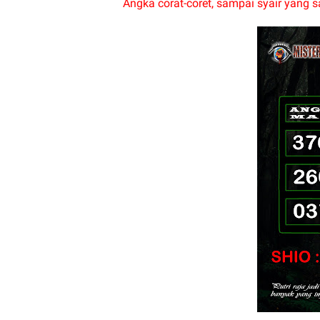
Angka corat-coret, sampai syair yang s