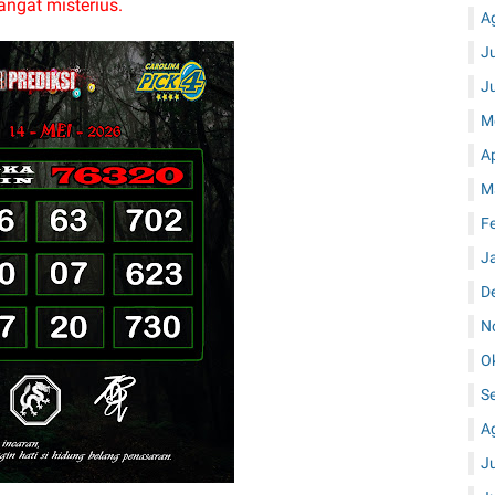
angat misterius.
A
J
J
M
A
M
F
J
D
N
O
S
A
J