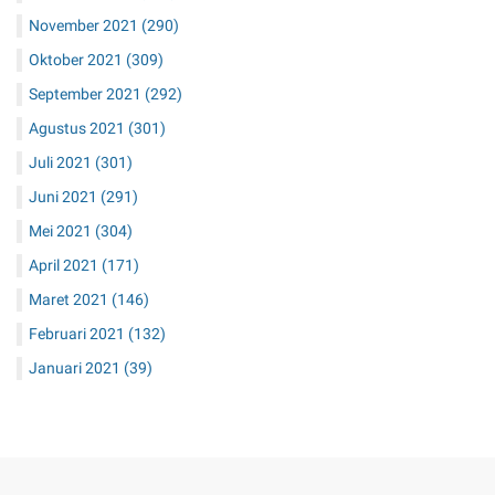
November 2021
(290)
Oktober 2021
(309)
September 2021
(292)
Agustus 2021
(301)
Juli 2021
(301)
Juni 2021
(291)
Mei 2021
(304)
April 2021
(171)
Maret 2021
(146)
Februari 2021
(132)
Januari 2021
(39)