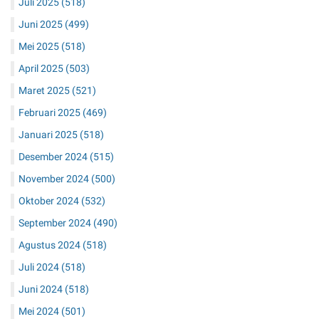
Juli 2025
(518)
Juni 2025
(499)
Mei 2025
(518)
April 2025
(503)
Maret 2025
(521)
Februari 2025
(469)
Januari 2025
(518)
Desember 2024
(515)
November 2024
(500)
Oktober 2024
(532)
September 2024
(490)
Agustus 2024
(518)
Juli 2024
(518)
Juni 2024
(518)
Mei 2024
(501)