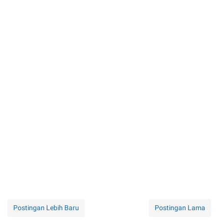
Postingan Lebih Baru
Postingan Lama