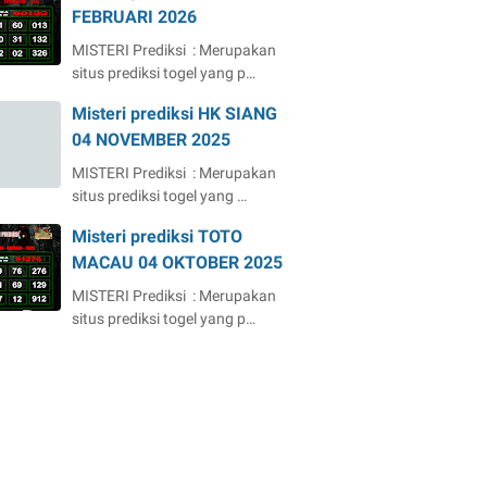
FEBRUARI 2026
MISTERI Prediksi : Merupakan
situs prediksi togel yang p…
Misteri prediksi HK SIANG
04 NOVEMBER 2025
MISTERI Prediksi : Merupakan
situs prediksi togel yang …
Misteri prediksi TOTO
MACAU 04 OKTOBER 2025
MISTERI Prediksi : Merupakan
situs prediksi togel yang p…