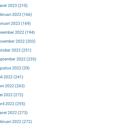
aret 2023
(210)
ebruari 2023
(166)
anuari 2023
(169)
esember 2022
(194)
ovember 2022
(203)
ktober 2022
(251)
eptember 2022
(235)
gustus 2022
(29)
uli 2022
(241)
uni 2022
(263)
ei 2022
(272)
pril 2022
(255)
aret 2022
(273)
ebruari 2022
(272)