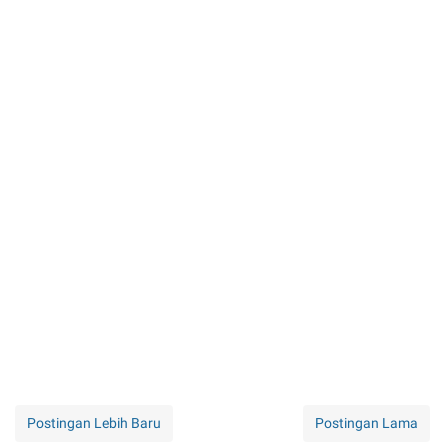
Postingan Lebih Baru
Postingan Lama