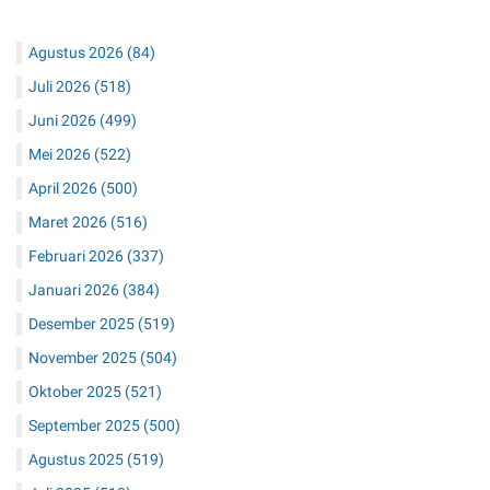
Agustus 2026
(84)
Juli 2026
(518)
Juni 2026
(499)
Mei 2026
(522)
April 2026
(500)
Maret 2026
(516)
Februari 2026
(337)
Januari 2026
(384)
Desember 2025
(519)
November 2025
(504)
Oktober 2025
(521)
September 2025
(500)
Agustus 2025
(519)