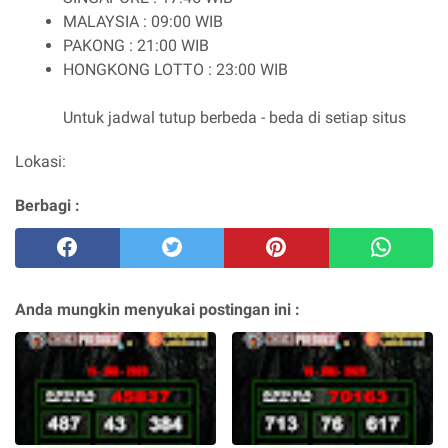
MALAYSIA : 09:00 WIB
PAKONG : 21:00 WIB
HONGKONG LOTTO : 23:00 WIB
Untuk jadwal tutup berbeda - beda di setiap situs
Lokasi:
Berbagi :
Anda mungkin menyukai postingan ini :