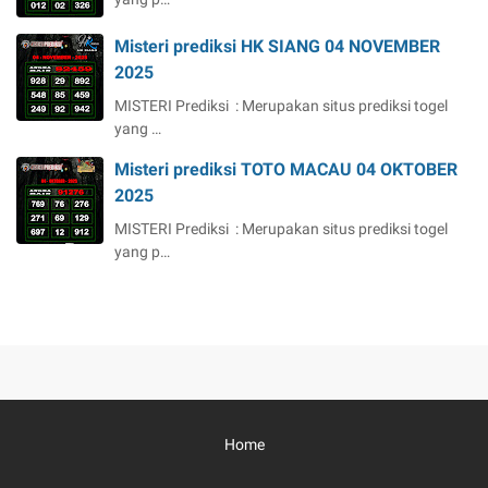
Misteri prediksi HK SIANG 04 NOVEMBER
2025
MISTERI Prediksi : Merupakan situs prediksi togel
yang …
Misteri prediksi TOTO MACAU 04 OKTOBER
2025
MISTERI Prediksi : Merupakan situs prediksi togel
yang p…
Home