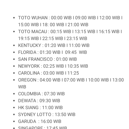
TOTO WUHAN : 00:00 WIB I 09:00 WIB I 12:00 WIB I
15:00 WIB I 18: 00 WIB I 21:00 WIB
TOTO MACAU : 00:15 WIB I 13:15 WIB I 16:15 WIB I
19:15 WIB I 22:15 WIB I 23:15 WIB
KENTUCKY : 01:20 WIB I 11:00 WIB
FLORIDA : 01:30 WIB I 09:45 WIB
SAN FRANCISCO : 01:00 WIB
NEWYORK : 02:25 WIB I 10:35 WIB
CAROLINA : 03:00 WIB I 11:25
OREGON : 04:00 WIB I 07:00 WIB I 10:00 WIB I 13:00
WIB
COLOMBIA : 07:30 WIB
DEWATA : 09:30 WIB
HK SIANG : 11:00 WIB
SYDNEY LOTTO : 13:50 WIB
GARUDA : 16:00 WIB
SINGAPORE : 17:45 WIB