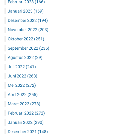
Februari 2023
(166)
Januari 2023
(169)
Desember 2022
(194)
November 2022
(203)
Oktober 2022
(251)
September 2022
(235)
Agustus 2022
(29)
Juli 2022
(241)
Juni 2022
(263)
Mei 2022
(272)
April 2022
(255)
Maret 2022
(273)
Februari 2022
(272)
Januari 2022
(290)
Desember 2021
(148)