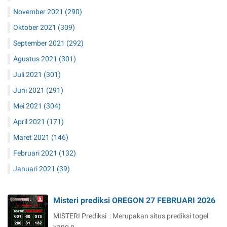
November 2021
(290)
Oktober 2021
(309)
September 2021
(292)
Agustus 2021
(301)
Juli 2021
(301)
Juni 2021
(291)
Mei 2021
(304)
April 2021
(171)
Maret 2021
(146)
Februari 2021
(132)
Januari 2021
(39)
Misteri prediksi OREGON 27 FEBRUARI 2026
MISTERI Prediksi : Merupakan situs prediksi togel
yang p…