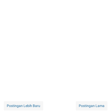
Postingan Lebih Baru
Postingan Lama