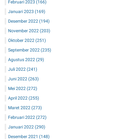
Februari 2023
(166)
Januari 2023
(169)
Desember 2022
(194)
November 2022
(203)
Oktober 2022
(251)
September 2022
(235)
Agustus 2022
(29)
Juli 2022
(241)
Juni 2022
(263)
Mei 2022
(272)
April 2022
(255)
Maret 2022
(273)
Februari 2022
(272)
Januari 2022
(290)
Desember 2021
(148)