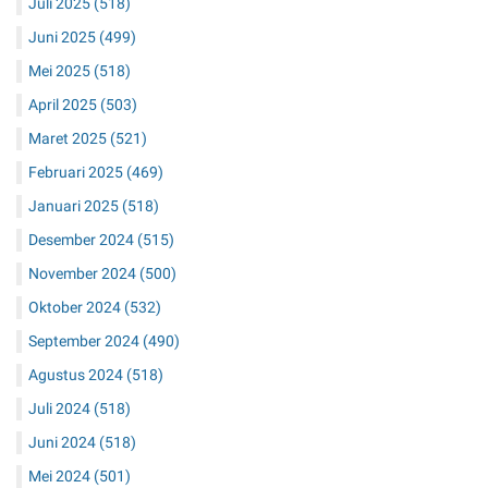
Juli 2025
(518)
Juni 2025
(499)
Mei 2025
(518)
April 2025
(503)
Maret 2025
(521)
Februari 2025
(469)
Januari 2025
(518)
Desember 2024
(515)
November 2024
(500)
Oktober 2024
(532)
September 2024
(490)
Agustus 2024
(518)
Juli 2024
(518)
Juni 2024
(518)
Mei 2024
(501)