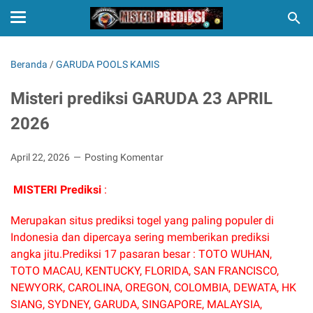
Beranda
/
GARUDA POOLS KAMIS
Misteri prediksi GARUDA 23 APRIL
2026
April 22, 2026
Posting Komentar
MISTERI Prediksi
:
Merupakan situs prediksi togel yang paling populer di
Indonesia dan dipercaya sering memberikan prediksi
angka jitu.
Prediksi 17 pasaran besar : TOTO WUHAN,
TOTO MACAU, KENTUCKY, FLORIDA, SAN FRANCISCO,
NEWYORK, CAROLINA, OREGON, COLOMBIA, DEWATA, HK
SIANG, SYDNEY, GARUDA, SINGAPORE, MALAYSIA,