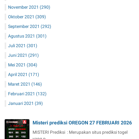
November 2021
(290)
Oktober 2021
(309)
September 2021
(292)
Agustus 2021
(301)
Juli 2021
(301)
Juni 2021
(291)
Mei 2021
(304)
April 2021
(171)
Maret 2021
(146)
Februari 2021
(132)
Januari 2021
(39)
Misteri prediksi OREGON 27 FEBRUARI 2026
MISTERI Prediksi : Merupakan situs prediksi togel
yang p…