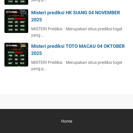
Misteri prediksi HK SIANG 04 NOVEMBER
2025
MISTERI Prediksi : Merupakan situs prediksi togel
yang …
Misteri prediksi TOTO MACAU 04 OKTOBER
2025
MISTERI Prediksi : Merupakan situs prediksi togel
yang p…
Home