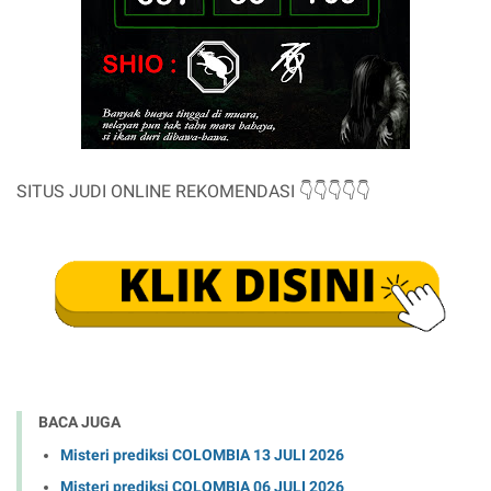
SITUS JUDI ONLINE REKOMENDASI 👇👇👇👇
👇
BACA JUGA
Misteri prediksi COLOMBIA 13 JULI 2026
Misteri prediksi COLOMBIA 06 JULI 2026