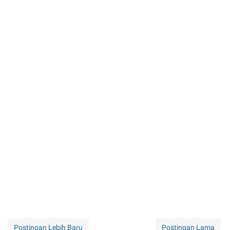
Postingan Lebih Baru
Postingan Lama