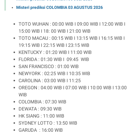
Misteri prediksi COLOMBIA 03 AGUSTUS 2026
TOTO WUHAN : 00:00 WIB I 09:00 WIB I 12:00 WIB I
15:00 WIB I 18: 00 WIB I 21:00 WIB
TOTO MACAU : 00:15 WIB I 13:15 WIB I 16:15 WIB I
19:15 WIB I 22:15 WIB I 23:15 WIB
KENTUCKY : 01:20 WIB I 11:00 WIB
FLORIDA : 01:30 WIB I 09:45 WIB
SAN FRANCISCO : 01:00 WIB
NEWYORK : 02:25 WIB I 10:35 WIB
CAROLINA : 03:00 WIB I 11:25
OREGON : 04:00 WIB I 07:00 WIB I 10:00 WIB I 13:00
WIB
COLOMBIA : 07:30 WIB
DEWATA : 09:30 WIB
HK SIANG : 11:00 WIB
SYDNEY LOTTO : 13:50 WIB
GARUDA : 16:00 WIB