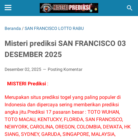
Beranda
/
SAN FRANCISCO LOTTO RABU
Misteri prediksi SAN FRANCISCO 03
DESEMBER 2025
Desember 02, 2025
Posting Komentar
MISTERI Prediksi
:
Merupakan situs prediksi togel yang paling populer di
Indonesia dan dipercaya sering memberikan prediksi
angka jitu.
Prediksi 17 pasaran besar : TOTO WUHAN,
TOTO MACAU, KENTUCKY, FLORIDA, SAN FRANCISCO,
NEWYORK, CAROLINA, OREGON, COLOMBIA, DEWATA, HK
SIANG, SYDNEY, GARUDA, SINGAPORE, MALAYSIA,