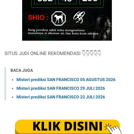
SITUS JUDI ONLINE REKOMENDASI 👇👇👇👇
👇
BACA JUGA
Misteri prediksi SAN FRANCISCO 05 AGUSTUS 2026
Misteri prediksi SAN FRANCISCO 29 JULI 2026
Misteri prediksi SAN FRANCISCO 22 JULI 2026