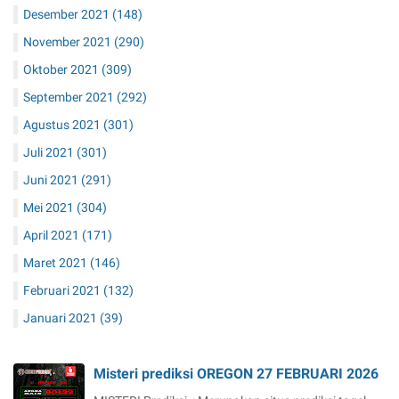
Desember 2021
(148)
November 2021
(290)
Oktober 2021
(309)
September 2021
(292)
Agustus 2021
(301)
Juli 2021
(301)
Juni 2021
(291)
Mei 2021
(304)
April 2021
(171)
Maret 2021
(146)
Februari 2021
(132)
Januari 2021
(39)
Misteri prediksi OREGON 27 FEBRUARI 2026