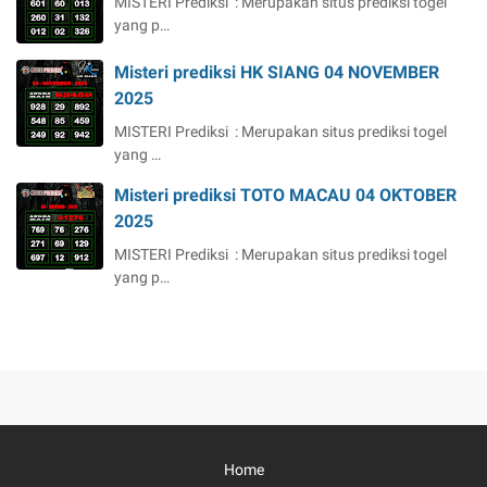
MISTERI Prediksi : Merupakan situs prediksi togel
yang p…
Misteri prediksi HK SIANG 04 NOVEMBER
2025
MISTERI Prediksi : Merupakan situs prediksi togel
yang …
Misteri prediksi TOTO MACAU 04 OKTOBER
2025
MISTERI Prediksi : Merupakan situs prediksi togel
yang p…
Home