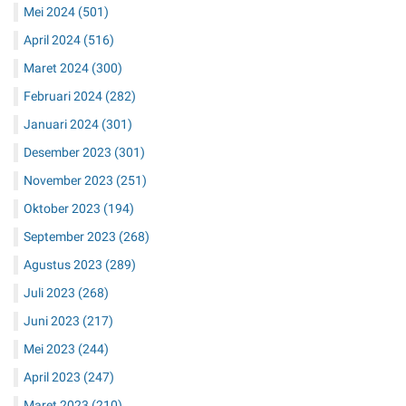
Mei 2024
(501)
April 2024
(516)
Maret 2024
(300)
Februari 2024
(282)
Januari 2024
(301)
Desember 2023
(301)
November 2023
(251)
Oktober 2023
(194)
September 2023
(268)
Agustus 2023
(289)
Juli 2023
(268)
Juni 2023
(217)
Mei 2023
(244)
April 2023
(247)
Maret 2023
(210)