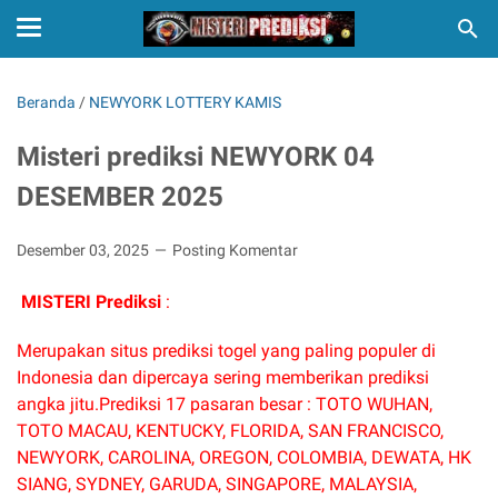
Beranda
/
NEWYORK LOTTERY KAMIS
Misteri prediksi NEWYORK 04
DESEMBER 2025
Desember 03, 2025
Posting Komentar
MISTERI Prediksi
:
Merupakan situs prediksi togel yang paling populer di
Indonesia dan dipercaya sering memberikan prediksi
angka jitu.
Prediksi 17 pasaran besar : TOTO WUHAN,
TOTO MACAU, KENTUCKY, FLORIDA, SAN FRANCISCO,
NEWYORK, CAROLINA, OREGON, COLOMBIA, DEWATA, HK
SIANG, SYDNEY, GARUDA, SINGAPORE, MALAYSIA,