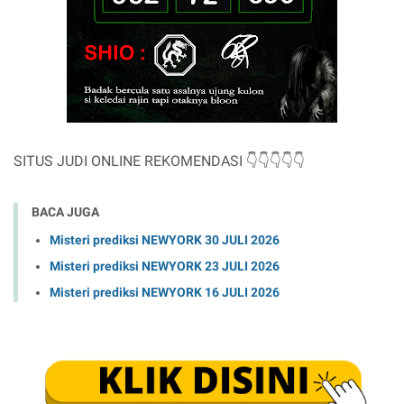
SITUS JUDI ONLINE REKOMENDASI 👇👇👇👇
👇
BACA JUGA
Misteri prediksi NEWYORK 30 JULI 2026
Misteri prediksi NEWYORK 23 JULI 2026
Misteri prediksi NEWYORK 16 JULI 2026