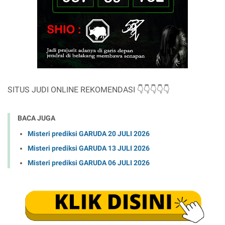
SITUS JUDI ONLINE REKOMENDASI 👇👇👇👇
👇
BACA JUGA
Misteri prediksi GARUDA 20 JULI 2026
Misteri prediksi GARUDA 13 JULI 2026
Misteri prediksi GARUDA 06 JULI 2026