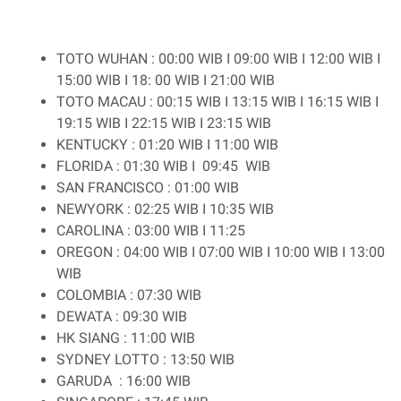
TOTO WUHAN : 00:00 WIB I 09:00 WIB I 12:00 WIB I
15:00 WIB I 18: 00 WIB I 21:00 WIB
TOTO MACAU : 00:15 WIB I 13:15 WIB I 16:15 WIB I
19:15 WIB I 22:15 WIB I 23:15 WIB
KENTUCKY : 01:20 WIB I 11:00 WIB
FLORIDA : 01:30 WIB I 09:45 WIB
SAN FRANCISCO : 01:00 WIB
NEWYORK : 02:25 WIB I 10:35 WIB
CAROLINA : 03:00 WIB I 11:25
OREGON : 04:00 WIB I 07:00 WIB I 10:00 WIB I 13:00
WIB
COLOMBIA : 07:30 WIB
DEWATA : 09:30 WIB
HK SIANG : 11:00 WIB
SYDNEY LOTTO : 13:50 WIB
GARUDA : 16:00 WIB