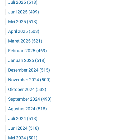
Juli 2025
(518)
Juni 2025
(499)
Mei 2025
(518)
April 2025
(503)
Maret 2025
(521)
Februari 2025
(469)
Januari 2025
(518)
Desember 2024
(515)
November 2024
(500)
Oktober 2024
(532)
September 2024
(490)
Agustus 2024
(518)
Juli 2024
(518)
Juni 2024
(518)
Mei 2024
(501)