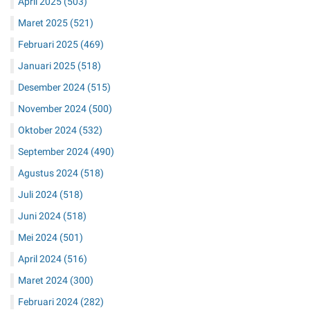
April 2025
(503)
Maret 2025
(521)
Februari 2025
(469)
Januari 2025
(518)
Desember 2024
(515)
November 2024
(500)
Oktober 2024
(532)
September 2024
(490)
Agustus 2024
(518)
Juli 2024
(518)
Juni 2024
(518)
Mei 2024
(501)
April 2024
(516)
Maret 2024
(300)
Februari 2024
(282)