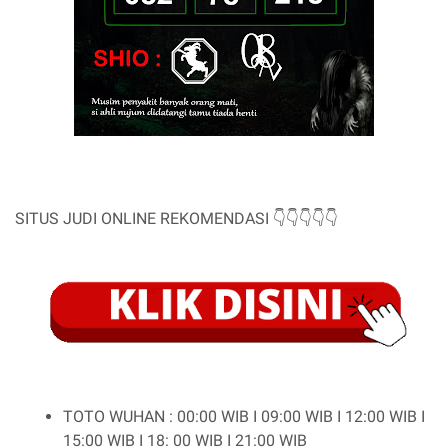
SITUS JUDI ONLINE REKOMENDASI 👇👇👇👇
👇
TOTO WUHAN : 00:00 WIB I 09:00 WIB I 12:00 WIB I
15:00 WIB I 18: 00 WIB I 21:00 WIB