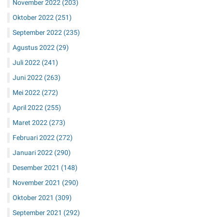
November 2022
(203)
Oktober 2022
(251)
September 2022
(235)
Agustus 2022
(29)
Juli 2022
(241)
Juni 2022
(263)
Mei 2022
(272)
April 2022
(255)
Maret 2022
(273)
Februari 2022
(272)
Januari 2022
(290)
Desember 2021
(148)
November 2021
(290)
Oktober 2021
(309)
September 2021
(292)