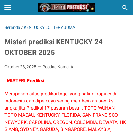
Beranda
/
KENTUCKY LOTTERY JUMAT
Misteri prediksi KENTUCKY 24
OKTOBER 2025
Oktober 23, 2025
Posting Komentar
MISTERI Prediksi
:
Merupakan situs prediksi togel yang paling populer di
Indonesia dan dipercaya sering memberikan prediksi
angka jitu.
Prediksi 17 pasaran besar : TOTO WUHAN,
TOTO MACAU, KENTUCKY, FLORIDA, SAN FRANCISCO,
NEWYORK, CAROLINA, OREGON, COLOMBIA, DEWATA, HK
SIANG, SYDNEY, GARUDA, SINGAPORE, MALAYSIA,