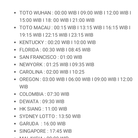
TOTO WUHAN : 00:00 WIB I 09:00 WIB I 12:00 WIB I
15:00 WIB I 18: 00 WIB I 21:00 WIB
TOTO MACAU : 00:15 WIB I 13:15 WIB I 16:15 WIB I
19:15 WIB I 22:15 WIB I 23:15 WIB
KENTUCKY : 00:20 WIB I 10:00 WIB
FLORIDA : 00:30 WIB I 08:45 WIB
SAN FRANCISCO : 01:00 WIB
NEWYORK : 01:25 WIB I 09:35 WIB
CAROLINA : 02:00 WIB I 10:25
OREGON : 03:00 WIB I 06:00 WIB I 09:00 WIB I 12:00
WIB
COLOMBIA : 07:30 WIB
DEWATA : 09:30 WIB
HK SIANG : 11:00 WIB
SYDNEY LOTTO : 13:50 WIB
GARUDA : 16:00 WIB
SINGAPORE : 17:45 WIB