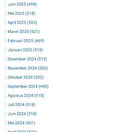
Juni 2025
(499)
Mei 2025
(518)
April 2025
(503)
Maret 2025
(521)
Februari 2025
(469)
Januari 2025
(518)
Desember 2024
(515)
November 2024
(500)
Oktober 2024
(532)
September 2024
(490)
Agustus 2024
(518)
Juli 2024
(518)
Juni 2024
(518)
Mei 2024
(501)
April 2024
(516)