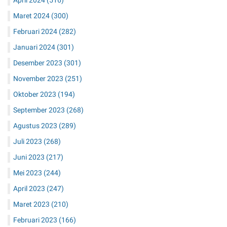
Maret 2024
(300)
Februari 2024
(282)
Januari 2024
(301)
Desember 2023
(301)
November 2023
(251)
Oktober 2023
(194)
September 2023
(268)
Agustus 2023
(289)
Juli 2023
(268)
Juni 2023
(217)
Mei 2023
(244)
April 2023
(247)
Maret 2023
(210)
Februari 2023
(166)