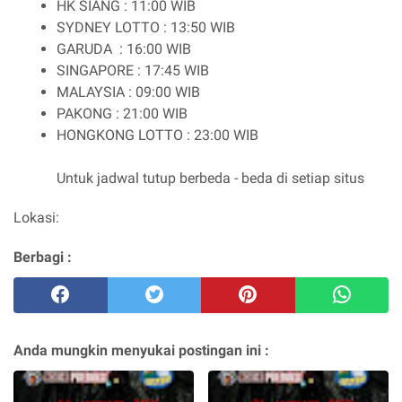
HK SIANG : 11:00 WIB
SYDNEY LOTTO : 13:50 WIB
GARUDA : 16:00 WIB
SINGAPORE : 17:45 WIB
MALAYSIA : 09:00 WIB
PAKONG : 21:00 WIB
HONGKONG LOTTO : 23:00 WIB
Untuk jadwal tutup berbeda - beda di setiap situs
Lokasi:
Berbagi :
Anda mungkin menyukai postingan ini :