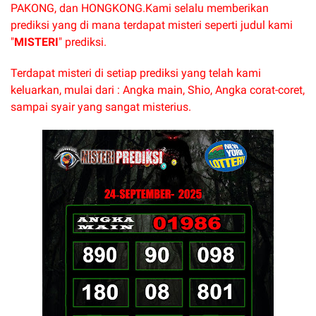
PAKONG, dan HONGKONG.
Kami selalu memberikan
prediksi yang di mana terdapat misteri seperti judul kami
"
MISTERI
" prediksi.
Terdapat misteri di setiap prediksi yang telah kami
keluarkan, mulai dari : Angka main, Shio, Angka corat-coret,
sampai syair yang sangat misterius.