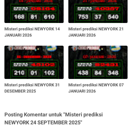
Misteri prediksi NEWYORK 14
Misteri prediksi NEWYORK 21
JANUARI 2026
JANUARI 2026
Misteri prediksi NEWYORK 31
Misteri prediksi NEWYORK 07
DESEMBER 2025
JANUARI 2026
Posting Komentar untuk "Misteri prediksi
NEWYORK 24 SEPTEMBER 2025"