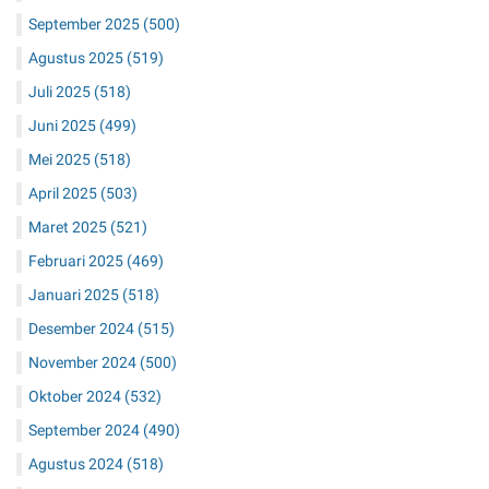
September 2025
(500)
Agustus 2025
(519)
Juli 2025
(518)
Juni 2025
(499)
Mei 2025
(518)
April 2025
(503)
Maret 2025
(521)
Februari 2025
(469)
Januari 2025
(518)
Desember 2024
(515)
November 2024
(500)
Oktober 2024
(532)
September 2024
(490)
Agustus 2024
(518)