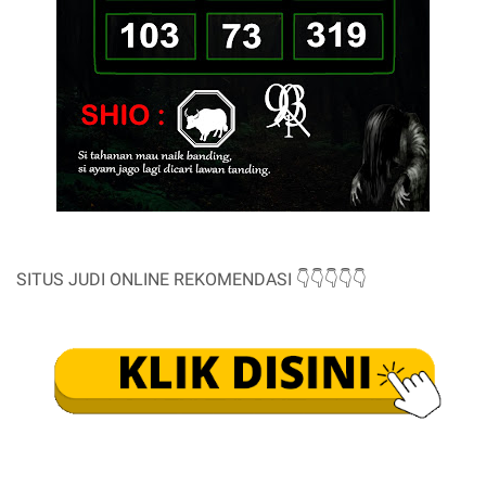
SITUS JUDI ONLINE REKOMENDASI 👇👇👇👇
👇