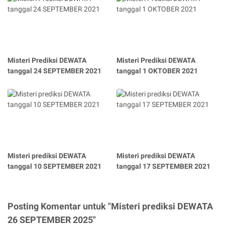
Misteri Prediksi DEWATA
Misteri Prediksi DEWATA
tanggal 24 SEPTEMBER 2021
tanggal 1 OKTOBER 2021
Misteri prediksi DEWATA
Misteri prediksi DEWATA
tanggal 10 SEPTEMBER 2021
tanggal 17 SEPTEMBER 2021
Posting Komentar untuk "Misteri prediksi DEWATA
26 SEPTEMBER 2025"