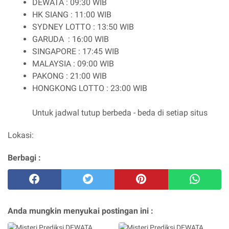
DEWATA : 09:30 WIB
HK SIANG : 11:00 WIB
SYDNEY LOTTO : 13:50 WIB
GARUDA : 16:00 WIB
SINGAPORE : 17:45 WIB
MALAYSIA : 09:00 WIB
PAKONG : 21:00 WIB
HONGKONG LOTTO : 23:00 WIB
Untuk jadwal tutup berbeda - beda di setiap situs
Lokasi:
Berbagi :
Anda mungkin menyukai postingan ini :