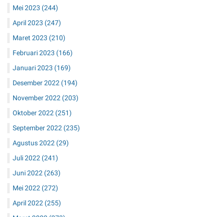
Mei 2023
(244)
April 2023
(247)
Maret 2023
(210)
Februari 2023
(166)
Januari 2023
(169)
Desember 2022
(194)
November 2022
(203)
Oktober 2022
(251)
September 2022
(235)
Agustus 2022
(29)
Juli 2022
(241)
Juni 2022
(263)
Mei 2022
(272)
April 2022
(255)