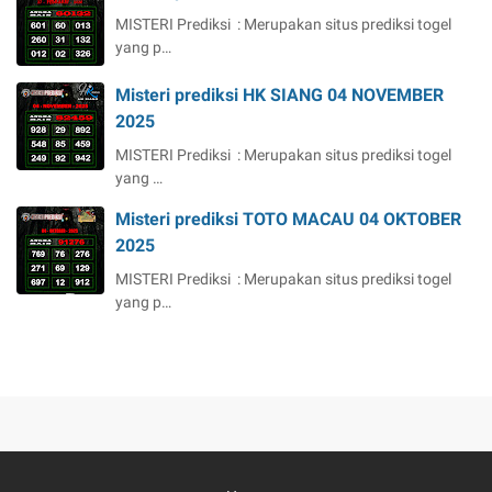
MISTERI Prediksi : Merupakan situs prediksi togel
yang p…
Misteri prediksi HK SIANG 04 NOVEMBER
2025
MISTERI Prediksi : Merupakan situs prediksi togel
yang …
Misteri prediksi TOTO MACAU 04 OKTOBER
2025
MISTERI Prediksi : Merupakan situs prediksi togel
yang p…