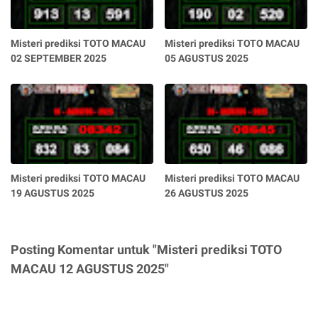
Misteri prediksi TOTO MACAU
Misteri prediksi TOTO MACAU
02 SEPTEMBER 2025
05 AGUSTUS 2025
Misteri prediksi TOTO MACAU
Misteri prediksi TOTO MACAU
19 AGUSTUS 2025
26 AGUSTUS 2025
Posting Komentar untuk "Misteri prediksi TOTO
MACAU 12 AGUSTUS 2025"