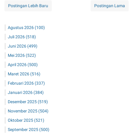
Postingan Lebih Baru
Postingan Lama
Agustus 2026
(100)
Juli 2026
(518)
Juni 2026
(499)
Mei 2026
(522)
April 2026
(500)
Maret 2026
(516)
Februari 2026
(337)
Januari 2026
(384)
Desember 2025
(519)
November 2025
(504)
Oktober 2025
(521)
September 2025
(500)