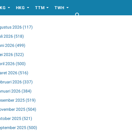
KG
HKG
TTM
TWH
gustus 2026
(117)
uli 2026
(518)
uni 2026
(499)
ei 2026
(522)
pril 2026
(500)
aret 2026
(516)
ebruari 2026
(337)
anuari 2026
(384)
esember 2025
(519)
ovember 2025
(504)
ktober 2025
(521)
eptember 2025
(500)