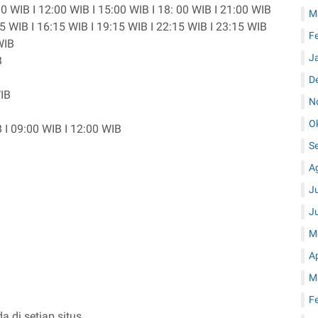
 WIB I 12:00 WIB I 15:00 WIB I 18: 00 WIB I 21:00 WIB
M
 WIB I 16:15 WIB I 19:15 WIB I 22:15 WIB I 23:15 WIB
F
WIB
J
B
D
IB
N
O
 I 09:00 WIB I 12:00 WIB
S
A
J
J
M
A
M
F
a di setiap situs