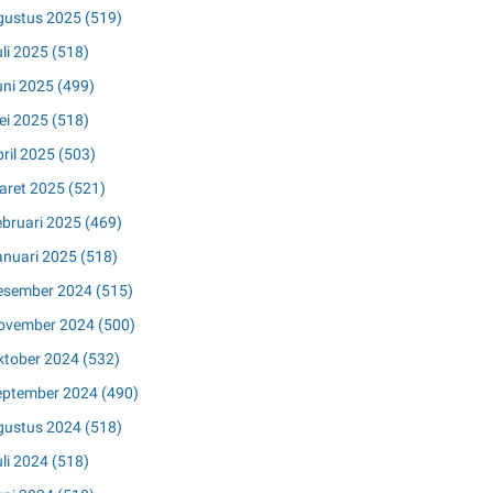
gustus 2025
(519)
uli 2025
(518)
uni 2025
(499)
ei 2025
(518)
pril 2025
(503)
aret 2025
(521)
ebruari 2025
(469)
anuari 2025
(518)
esember 2024
(515)
ovember 2024
(500)
ktober 2024
(532)
eptember 2024
(490)
gustus 2024
(518)
uli 2024
(518)