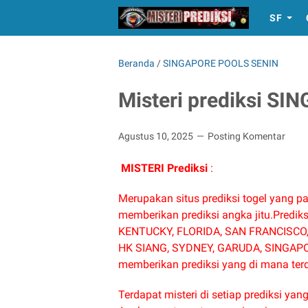
SF
KTK
Beranda
/
SINGAPORE POOLS SENIN
Misteri prediksi S
Agustus 10, 2025
Posting Komentar
MISTERI Prediksi
:
Merupakan situs prediksi togel yang pa
memberikan prediksi angka jitu.
Predik
KENTUCKY, FLORIDA, SAN FRANCISCO
HK SIANG, SYDNEY, GARUDA, SINGAP
memberikan prediksi yang di mana terda
Terdapat misteri di setiap prediksi yan