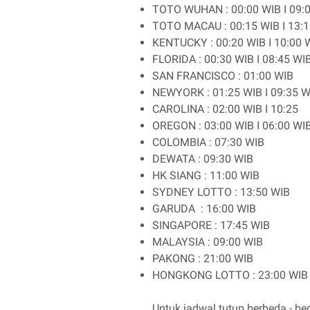
TOTO WUHAN : 00:00 WIB I 09:00
TOTO MACAU : 00:15 WIB I 13:15
KENTUCKY : 00:20 WIB I 10:00 
FLORIDA : 00:30 WIB I 08:45 WI
SAN FRANCISCO : 01:00 WIB
NEWYORK : 01:25 WIB I 09:35 W
CAROLINA : 02:00 WIB I 10:25
OREGON : 03:00 WIB I 06:00 WIB
COLOMBIA : 07:30 WIB
DEWATA : 09:30 WIB
HK SIANG : 11:00 WIB
SYDNEY LOTTO : 13:50 WIB
GARUDA : 16:00 WIB
SINGAPORE : 17:45 WIB
MALAYSIA : 09:00 WIB
PAKONG : 21:00 WIB
HONGKONG LOTTO : 23:00 WIB
Untuk jadwal tutup berbeda - bed