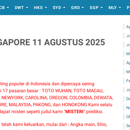
CB
DWT
HKS
SYD
GRD
SGP
MLY
P
A
J
INGAPORE 11 AGUSTUS 2025
J
M
A
M
F
ling populer di Indonesia dan dipercaya sering
J
si 17 pasaran besar : TOTO WUHAN, TOTO MACAU,
, NEWYORK, CAROLINA, OREGON, COLOMBIA, DEWATA,
D
ORE, MALAYSIA, PAKONG, dan HONGKONG.
Kami selalu
N
pat misteri seperti judul kami "
MISTERI
" prediksi.
O
g telah kami keluarkan, mulai dari : Angka main, Shio,
S