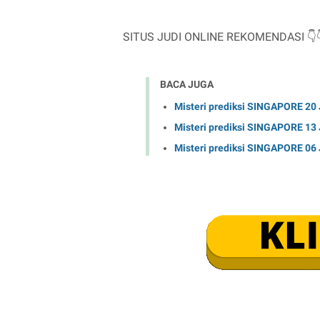
SITUS JUDI ONLINE REKOMENDASI 👇
BACA JUGA
Misteri prediksi SINGAPORE 20
Misteri prediksi SINGAPORE 13
Misteri prediksi SINGAPORE 06