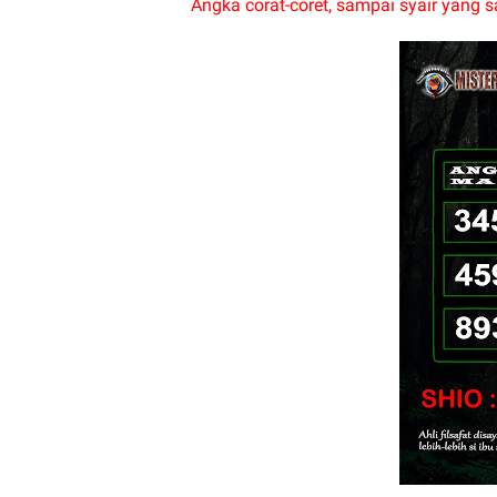
Angka corat-coret, sampai syair yang s