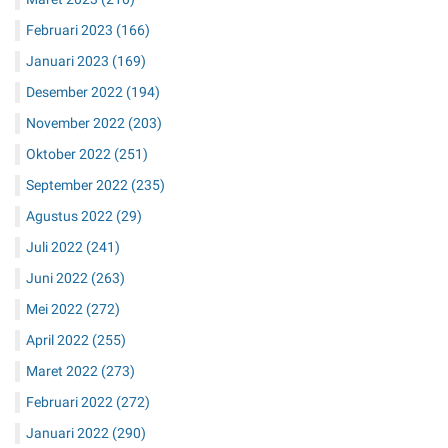
Februari 2023
(166)
Januari 2023
(169)
Desember 2022
(194)
November 2022
(203)
Oktober 2022
(251)
September 2022
(235)
Agustus 2022
(29)
Juli 2022
(241)
Juni 2022
(263)
Mei 2022
(272)
April 2022
(255)
Maret 2022
(273)
Februari 2022
(272)
Januari 2022
(290)