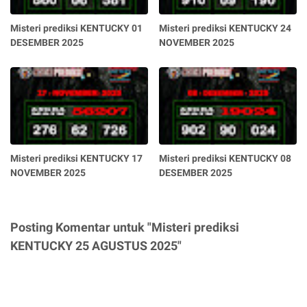
Misteri prediksi KENTUCKY 01
Misteri prediksi KENTUCKY 24
DESEMBER 2025
NOVEMBER 2025
Misteri prediksi KENTUCKY 17
Misteri prediksi KENTUCKY 08
NOVEMBER 2025
DESEMBER 2025
Posting Komentar untuk "Misteri prediksi
KENTUCKY 25 AGUSTUS 2025"