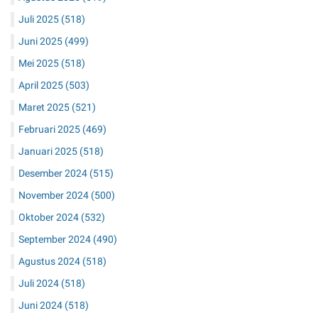
Juli 2025
(518)
Juni 2025
(499)
Mei 2025
(518)
April 2025
(503)
Maret 2025
(521)
Februari 2025
(469)
Januari 2025
(518)
Desember 2024
(515)
November 2024
(500)
Oktober 2024
(532)
September 2024
(490)
Agustus 2024
(518)
Juli 2024
(518)
Juni 2024
(518)