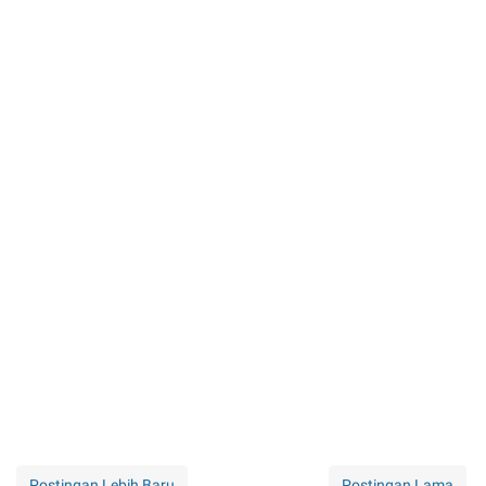
Postingan Lebih Baru
Postingan Lama