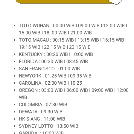
TOTO WUHAN : 00:00 WIB I 09:00 WIB I 12:00 WIB I
15:00 WIB I 18: 00 WIB I 21:00 WIB
TOTO MACAU : 00:15 WIB I 13:15 WIB I 16:15 WIB I
19:15 WIB I 22:15 WIB I 23:15 WIB
KENTUCKY : 00:20 WIB I 10:00 WIB
FLORIDA : 00:30 WIB I 08:45 WIB
SAN FRANCISCO : 01:00 WIB
NEWYORK : 01:25 WIB I 09:35 WIB
CAROLINA : 02:00 WIB I 10:25
OREGON : 03:00 WIB I 06:00 WIB I 09:00 WIB I 12:00
WIB
COLOMBIA : 07:30 WIB
DEWATA : 09:30 WIB
HK SIANG : 11:00 WIB
SYDNEY LOTTO : 13:50 WIB
GARUDA : 16:00 WIB