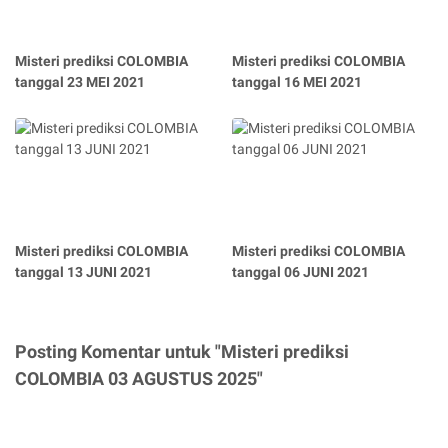
Misteri prediksi COLOMBIA
Misteri prediksi COLOMBIA
tanggal 23 MEI 2021
tanggal 16 MEI 2021
Misteri prediksi COLOMBIA
Misteri prediksi COLOMBIA
tanggal 13 JUNI 2021
tanggal 06 JUNI 2021
Posting Komentar untuk "Misteri prediksi
COLOMBIA 03 AGUSTUS 2025"