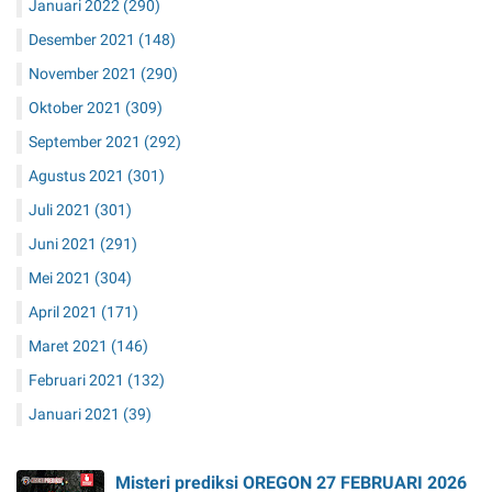
Januari 2022
(290)
Desember 2021
(148)
November 2021
(290)
Oktober 2021
(309)
September 2021
(292)
Agustus 2021
(301)
Juli 2021
(301)
Juni 2021
(291)
Mei 2021
(304)
April 2021
(171)
Maret 2021
(146)
Februari 2021
(132)
Januari 2021
(39)
Misteri prediksi OREGON 27 FEBRUARI 2026