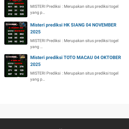
MISTERI Prediksi : Merupakan situs prediksi togel
yang p…
Misteri prediksi HK SIANG 04 NOVEMBER
2025
MISTERI Prediksi : Merupakan situs prediksi togel
yang …
Misteri prediksi TOTO MACAU 04 OKTOBER
2025
MISTERI Prediksi : Merupakan situs prediksi togel
yang p…