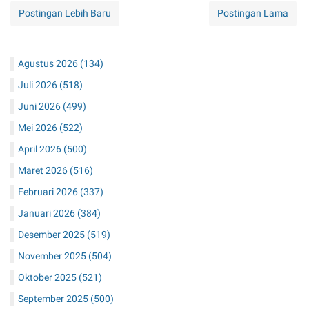
Postingan Lebih Baru
Postingan Lama
Agustus 2026
(134)
Juli 2026
(518)
Juni 2026
(499)
Mei 2026
(522)
April 2026
(500)
Maret 2026
(516)
Februari 2026
(337)
Januari 2026
(384)
Desember 2025
(519)
November 2025
(504)
Oktober 2025
(521)
September 2025
(500)